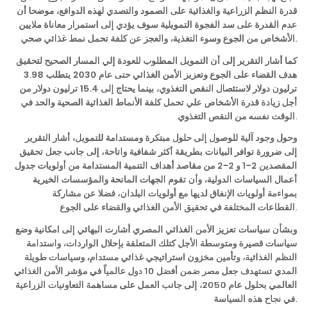
قدرة النظم الزراعية والغذائية على الصمود والتصدي لهذه الدوافع، موضحا أن
عدم القدرة على سد الفجوة التمويلية سوف يؤدي إلى استمرار معاناة ملايين
الأشخاص من الجوع وسوء التغذية، والعجز عن كلفة تحمل نمط غذائي صحي.
كما أشار التقرير إلى أن التمويل المطلوب للعودة إلي المسار الصحيح لتحقيق
هدف القضاء على الجوع وتعزيز الأمن الغذائي حتى عام 2030 يتطلب 3.98
ترليون دولار لاستئصال النقص التغذوي، بينما يحتاج إلى 15.4 ترليون دولار من
أجل زيادة قدرة الأشخاص علي تحمل كلفة الأنماط الغذائية الصحية والحد في
الوقت نفسه من النقص التغذوي.
وحول وجود آلية للوصول إلى حلول مبتكرة ومستدامة للتمويل، أشار التقرير
إلى ضرورة توافر البيانات بطريقة أكثر شفافية واتاحة، إلى جانب جعل تحقيق
المقصدين 2-1 و 2-2 من مقاصد أهداف التنمية المستدامة من أولويات جدول
أعمال السياسات الدولية، وأن تقوم الجهات المانحة والمؤسسات الخيرية
بمواءمة أولويات الإنفاق لديها مع أولويات البلدان، فضلا عن مشاركة
القطاعات المختلفة في تحقيق الأمن الغذائي والقضاء على الجوع.
وبشأن سياسات تعزيز الأمن الغذائي المصري أشارت البهائي إلى امكانية وضع
سياسات قصيرة ومتوسطة الأجل كتلك المتعلقة بإحلال الواردات، واستدامة
النظم الغذائية، وتأمين مخزون استراتيجي غذائي مستدام، وسياسات طويلة
المدي تستهدف جعل مصر ضمن أفضل 10 دول عالمياً في مؤشر الأمن الغذائي
العالمي بحلول عام 2050، إلى جانب العمل على مساهمة التعاونيات الزراعية
في نجاح هذه السياسة.