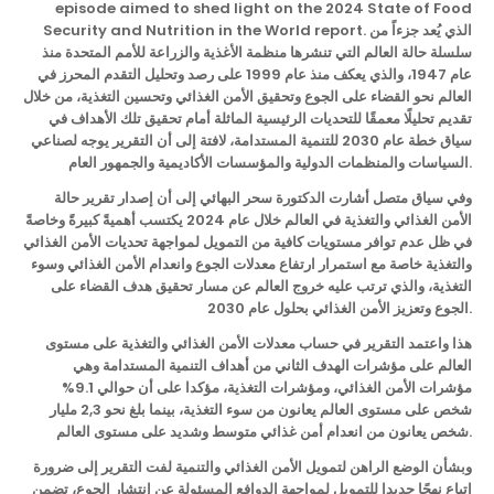
episode aimed to shed light on the 2024 State of Food
Security and Nutrition in the World report. الذي يُعد جزءاً من
سلسلة حالة العالم التي تنشرها منظمة الأغذية والزراعة للأمم المتحدة منذ
عام 1947، والذي يعكف منذ عام 1999 على رصد وتحليل التقدم المحرز في
العالم نحو القضاء على الجوع وتحقيق الأمن الغذائي وتحسين التغذية، من خلال
تقديم تحليلًا معمقًا للتحديات الرئيسية الماثلة أمام تحقيق تلك الأهداف في
سياق خطة عام 2030 للتنمية المستدامة، لافتة إلى أن التقرير يوجه لصناعي
السياسات والمنظمات الدولية والمؤسسات الأكاديمية والجمهور العام.
وفي سياق متصل أشارت الدكتورة سحر البهائي إلى أن إصدار تقرير حالة
الأمن الغذائي والتغذية في العالم خلال عام 2024 يكتسب أهميةً كبيرةً وخاصةً
في ظل عدم توافر مستويات كافية من التمويل لمواجهة تحديات الأمن الغذائي
والتغذية خاصة مع استمرار ارتفاع معدلات الجوع وانعدام الأمن الغذائي وسوء
التغذية، والذي ترتب عليه خروج العالم عن مسار تحقيق هدف القضاء على
الجوع وتعزيز الأمن الغذائي بحلول عام 2030.
هذا واعتمد التقرير في حساب معدلات الأمن الغذائي والتغذية على مستوى
العالم على مؤشرات الهدف الثاني من أهداف التنمية المستدامة وهي
مؤشرات الأمن الغذائي، ومؤشرات التغذية، مؤكدا على أن حوالي 9.1%
شخص على مستوى العالم يعانون من سوء التغذية، بينما بلغ نحو 2,3 مليار
شخص يعانون من انعدام أمن غذائي متوسط وشديد على مستوى العالم.
وبشأن الوضع الراهن لتمويل الأمن الغذائي والتنمية لفت التقرير إلى ضرورة
اتباع نهجًا جديدا للتمويل لمواجهة الدوافع المسئولة عن انتشار الجوع، تضمن