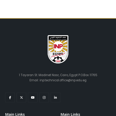
1 Tayaran St. Madinet Nasr, Cairo, Egypt P.O.Box 11765
Email: inp.technical.office@inp.edu.eg
Main Links
Main Links