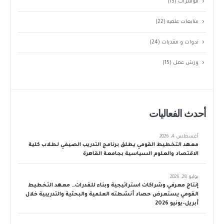
مؤتمرات
(15)
متابعات علميه
(22)
ندوات و منتديات
(24)
ورش عمل
(15)
أحدث الفعاليات
أغسطس 4, 2026
معهد التخطيط القومي يطلق برنامج التدريب الصيفي لطلاب كلية
الاقتصاد والعلوم السياسية بجامعة القاهرة
يوليو 28, 2026
إنتاج معرفي وشراكات استراتيجية وبناء للقدرات… معهد التخطيط
القومي يستعرض حصاد أنشطته العلمية والبحثية والتدريبية خلال
أبريل–يونيو 2026