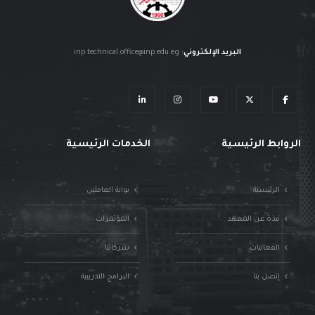
البريد الإلكتروني
:
inp.technical.office@inp.edu.eg
الروابط الرئيسية
الخدمات الرئيسية
الرئيسية
بوابة العاملين
نبذة عن المعهد
المؤتمرات
الفعاليات
شركائنا
إتصل بنا
البرامج التدريبية