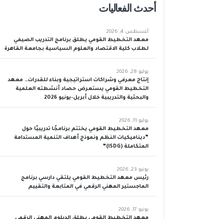
أحدث الفعاليات
أغسطس 4, 2026
معهد التخطيط القومي يطلق برنامج التدريب الصيفي
لطلاب كلية الاقتصاد والعلوم السياسية بجامعة القاهرة
يوليو 28, 2026
إنتاج معرفي وشراكات استراتيجية وبناء للقدرات… معهد
التخطيط القومي يستعرض حصاد أنشطته العلمية
والبحثية والتدريبية خلال أبريل–يونيو 2026
يوليو 11, 2026
معهد التخطيط القومي يختتم برنامجًا تدريبيًا حول
“ديناميكيات النظم ونموذج أهداف التنمية المستدامة
المتكاملة (iSDG)”
يونيو 23, 2026
رئيس معهد التخطيط القومي يلتقي دارسي برنامج
الماجستير المهني الرقمي في المتابعة والتقييم
يونيو 17, 2026
معهد التخطيط القومي يطلق الدبلوم المهني الرقمي