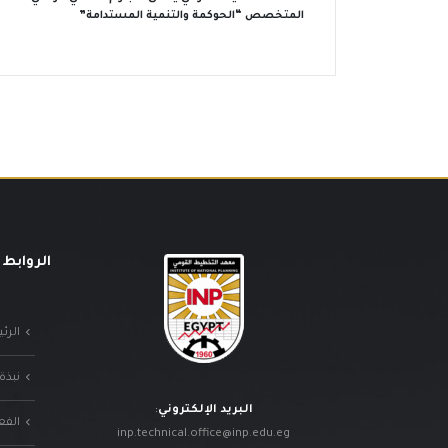
المتخصص “الحوكمة والتنمية المستدامة”
الروابط 
الرئ
نبذة
البريد الإلكتروني
:
الفع
inp.technical.office@inp.edu.eg