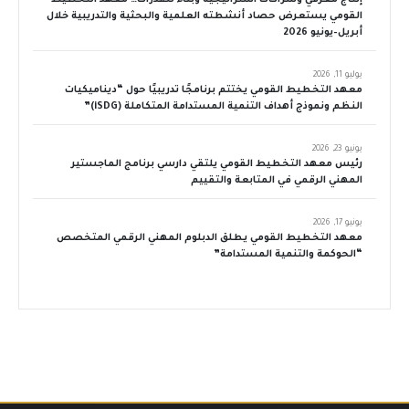
القومي يستعرض حصاد أنشطته العلمية والبحثية والتدريبية خلال
أبريل–يونيو 2026
يوليو 11, 2026
معهد التخطيط القومي يختتم برنامجًا تدريبيًا حول “ديناميكيات
النظم ونموذج أهداف التنمية المستدامة المتكاملة (iSDG)”
يونيو 23, 2026
رئيس معهد التخطيط القومي يلتقي دارسي برنامج الماجستير
المهني الرقمي في المتابعة والتقييم
يونيو 17, 2026
معهد التخطيط القومي يطلق الدبلوم المهني الرقمي المتخصص
“الحوكمة والتنمية المستدامة”