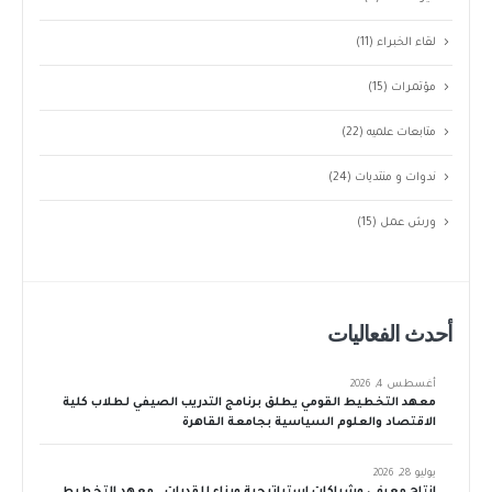
لقاء الخبراء
(11)
مؤتمرات
(15)
متابعات علميه
(22)
ندوات و منتديات
(24)
ورش عمل
(15)
أحدث الفعاليات
أغسطس 4, 2026
معهد التخطيط القومي يطلق برنامج التدريب الصيفي لطلاب كلية
الاقتصاد والعلوم السياسية بجامعة القاهرة
يوليو 28, 2026
إنتاج معرفي وشراكات استراتيجية وبناء للقدرات… معهد التخطيط