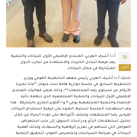
أ.د/ أشرف العربي: المنتدى الإقليمي الأول للبيانات والتنمية
13
يعد فرصة لتبادل الخبرات والاستفادة من تجارب الدول
أكتوبر
المشاركة في مجال البيانات
شارك أ.د/ أشرف العربي رئيس معهد التخطيط القومي ووزير
التخطيط السابق في جلسة حوارية هامة تحت عنوان: “ماذا تخبرنا
الأرقام عن مستوى رضا المجتمعات؟”، وذلك ضمن فعاليات المنتدى
الإقليمي الأول للبيانات والتنمية المجتمعية الذي تنظمه دائرة
الإحصاء والتنمية المجتمعية يومي ٩ و١٠ أكتوبر الجاري بالشارقة. هذا
وقد استهدفت الجلسة تسليط الضوء على كيفية استخدام البيانات
لقياس رضا المجتمعات وكشف تأثيراتها على جودة الحياة من خلال
تحليل استطلاعات الرأي ودراسات السوق، إلى جنب استعراض
العوامل التي تساهم في تعزيز الرفاهية والسعادة، وكذلك أهمية
البيانات في صياغة السياسات وتخصيص الموارد لتحقيق التنمية