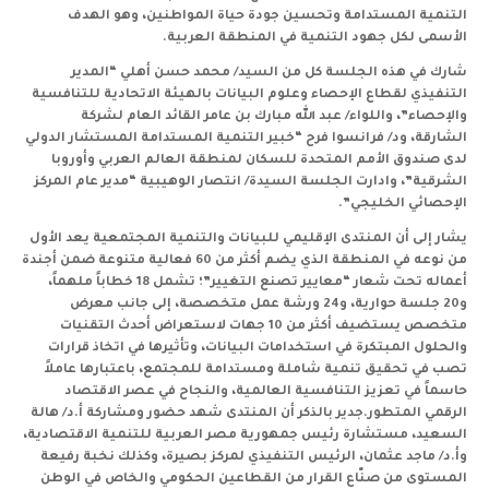
التنمية المستدامة وتحسين جودة حياة المواطنين، وهو الهدف
الأسمى لكل جهود التنمية في المنطقة العربية.
شارك في هذه الجلسة كل من السيد/ محمد حسن أهلي “المدير
التنفيذي لقطاع الإحصاء وعلوم البيانات بالهيئة الاتحادية للتنافسية
والإحصاء”، واللواء/ عبد الله مبارك بن عامر القائد العام لشركة
الشارقة، ود/ فرانسوا فرح “خبير التنمية المستدامة المستشار الدولي
لدى صندوق الأمم المتحدة للسكان لمنطقة العالم العربي وأوروبا
الشرقية”، وادارت الجلسة السيدة/ انتصار الوهيبية “مدير عام المركز
الإحصائي الخليجي”.
يشار إلى أن المنتدى الإقليمي للبيانات والتنمية المجتمعية يعد الأول
من نوعه في المنطقة الذي يضم أكثر من 60 فعالية متنوعة ضمن أجندة
أعماله تحت شعار “معايير تصنع التغيير”؛ تشمل 18 خطاباً ملهماً،
و20 جلسة حوارية، و24 ورشة عمل متخصصة، إلى جانب معرض
متخصص يستضيف أكثر من 10 جهات لاستعراض أحدث التقنيات
والحلول المبتكرة في استخدامات البيانات، وتأثيرها في اتخاذ قرارات
تصب في تحقيق تنمية شاملة ومستدامة للمجتمع، باعتبارها عاملاً
حاسماً في تعزيز التنافسية العالمية، والنجاح في عصر الاقتصاد
الرقمي المتطور.
جدير بالذكر أن المنتدى شهد حضور ومشاركة أ.د/ هالة
السعيد، مستشارة رئيس جمهورية مصر العربية للتنمية الاقتصادية،
وأ.د/ ماجد عثمان، الرئيس التنفيذي لمركز بصيرة، وكذلك نخبة رفيعة
المستوى من صنّاع القرار من القطاعين الحكومي والخاص في الوطن