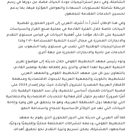
الشاملة، وفي دعم استراتيجيات جودة الحياة، فضلا عن دورها في رسم
خريطة شاملة لمستويات السعادة والعوامل المؤثرة فيها، بما يدعم
تحسين الخدمات المقدمة للجمهور.
وفي هذا الإطار، أشار أ.د/ أشرف العربي إلى الدور المحوري لقضية
البيانات خاصة خلال الفترة القادمة في عملية صنع القرار والسياسات
المبنية على الأدلة، مؤكدا على أهمية البيانات في قياس مستوى التقدم
والانجازات المحرزة في مجال أجندة التنمية المستدامة ٢٠٣٠ وكذا
الاستراتيجيات الوطنية التي تصب في مستوى رضا الشعوب عن
الخدمات من ناحية والانجازات المحرزة من جهة أخري.
ونوه رئيس معهد التخطيط القومي خلال حديثه إلى موضوع تقرير
التنمية العربية لهذا العام، والذي يتم إطلاقه نهاية نوفمبر القادم،
بالتعاون بين كل من: معهد التخطيط القومي والمعهد العربي
للتخطيط بالكويت والجمعية العربية للبحوث الاقتصادية ومنظمة
الأقطار العربية المصدرة للبترول (أوابك)، حيث يركز إصدار 2024 على
قضية البيانات كمحرك أساسي للتنمية، وأن سد الفجوة الرقمية بات
أمرًا ضروريًا لتقديم حلول أكثر فعالية للتحديات الاقتصادية والاجتماعية
التي تواجهها دول المنطقة العربية، وهو ما يتحقق في ظل وفرة وإتاحة
البيانات التي تعد من الركائز الأساسية للنجاح واستدامة النمو.
كما أكد العربي في حديثه على الدور المحوري الذي يقوم به معهد
التخطيط القومي، ودعمه للشراكات المختلفة محليًا وإقليميًا ودوليًا،
فبالجهود المشتركة، يمكن تسريع وتيرة التقدم نحو تحقيق أهداف