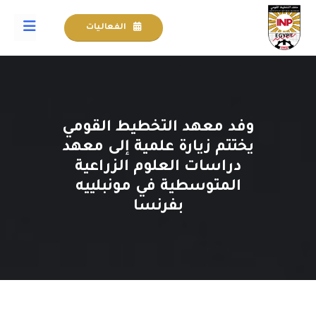
الفعاليات
وفد معهد التخطيط القومي
يختتم زيارة علمية إلى معهد
دراسات العلوم الزراعية
المتوسطية في مونبلييه
بفرنسا