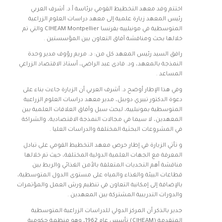
اختتم وفد معهد التخطيط القومي برئاسة أ.د. أشرف العربي
رئيس المعهد زيارة علمية إلى معهد دراسات العلوم الزراعية
المتوسطية في مونبلييه بفرنسا CIHEAM Montpellier والتي تم
خلالها بحث ومناقشة آفاق التعاون بين المؤسستين .
رافق السيد رئيس المعهد كل من: د. مريم رؤوف مدير وحدة
النمذجة بالمعهد، ود. فادى عبد الراضي، أستاذ الاقتصاد الزراعي
المساعد .
وفي هذا الإطار أوضح د. أشرف العربي أن الزيارة جاءت بناء على
دعوة الدكتور تييري دوببل، مدير معهد دراسات العلوم الزراعية
المتوسطية بمونبلييه، لبحث سبل وآفاق العلاقات العلمية بين
المعهدين، لا سيما في مجالات النمذجة الاقتصادية، والشراكة
في المشروعات البحثية المختلفة والدراسات العليا .
و تأتي الزيارة في إطار حرص معهد التخطيط القومي على تبادل
المعرفة مع الجهات العلمية الدولية المختلفة، حيث تم خلالها
مناقشة أهم التحديات المتعلقة بالأمن الغذائي والربط بين
قطاعات البيئة والغذاء والمياه على مستوى االدول المتوسطية،
بالإضافة إلى إمكانية التعاون في تنظيم ورش العمل والمؤتمرات
والدورات التدريبية المشتركة بين المعهدين .
جدير بالذكر أن المركز الدولي للدراسات الزراعية المتوسطية
المتقدمة (CIHEAM) تأسس عام 1962، وهو منظمة حكومية