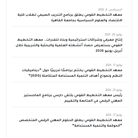
أغسطس 4, 2026
معهد التخطيط القومي يطلق برنامج التدريب الصيفي لطلاب كلية
الاقتصاد والعلوم السياسية بجامعة القاهرة
يوليو 28, 2026
إنتاج معرفي وشراكات استراتيجية وبناء للقدرات… معهد التخطيط
القومي يستعرض حصاد أنشطته العلمية والبحثية والتدريبية خلال
أبريل–يونيو 2026
يوليو 11, 2026
معهد التخطيط القومي يختتم برنامجًا تدريبيًا حول “ديناميكيات
النظم ونموذج أهداف التنمية المستدامة المتكاملة (iSDG)”
يونيو 23, 2026
رئيس معهد التخطيط القومي يلتقي دارسي برنامج الماجستير
المهني الرقمي في المتابعة والتقييم
يونيو 17, 2026
معهد التخطيط القومي يطلق الدبلوم المهني الرقمي المتخصص
“الحوكمة والتنمية المستدامة”