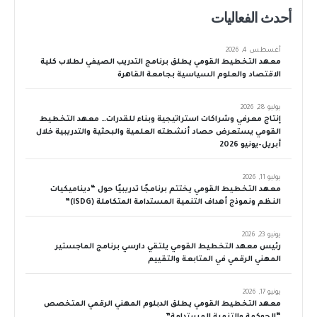
أحدث الفعاليات
أغسطس 4, 2026
معهد التخطيط القومي يطلق برنامج التدريب الصيفي لطلاب كلية
الاقتصاد والعلوم السياسية بجامعة القاهرة
يوليو 28, 2026
إنتاج معرفي وشراكات استراتيجية وبناء للقدرات… معهد التخطيط
القومي يستعرض حصاد أنشطته العلمية والبحثية والتدريبية خلال
أبريل–يونيو 2026
يوليو 11, 2026
معهد التخطيط القومي يختتم برنامجًا تدريبيًا حول “ديناميكيات
النظم ونموذج أهداف التنمية المستدامة المتكاملة (iSDG)”
يونيو 23, 2026
رئيس معهد التخطيط القومي يلتقي دارسي برنامج الماجستير
المهني الرقمي في المتابعة والتقييم
يونيو 17, 2026
معهد التخطيط القومي يطلق الدبلوم المهني الرقمي المتخصص