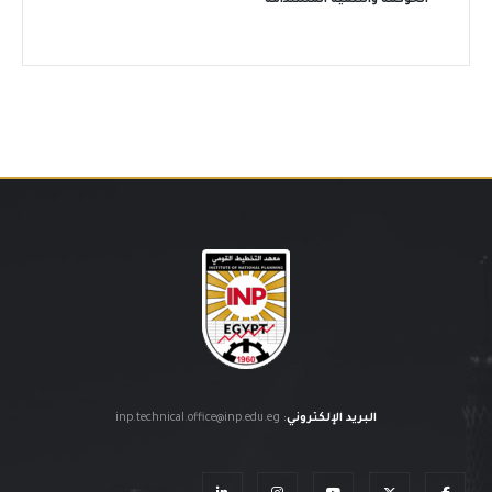
“الحوكمة والتنمية المستدامة”
البريد الإلكتروني
:
inp.technical.office@inp.edu.eg