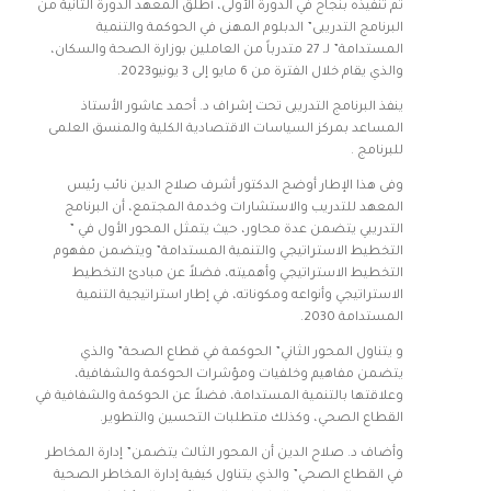
تم تنفيذه بنجاح في الدورة الأولى، أطلق المعهد الدورة الثانية من
البرنامج التدريبى” الدبلوم المهنى في الحوكمة والتنمية
المستدامة” لـ 27 متدرباً من العاملين بوزارة الصحة والسكان،
والذي يقام خلال الفترة من 6 مايو إلى 3 يونيو2023.
ينفذ البرنامج التدريبى تحت إشراف د. أحمد عاشور الأستاذ
المساعد بمركز السياسات الاقتصادية الكلية والمنسق العلمى
للبرنامج .
وفى هذا الإطار أوضح الدكتور أشرف صلاح الدين نائب رئيس
المعهد للتدريب والاستشارات وخدمة المجتمع، أن البرنامج
التدريبي يتضمن عدة محاور، حيث يتمثل المحور الأول في ”
التخطيط الاستراتيجي والتنمية المستدامة” ويتضمن مفهوم
التخطيط الاستراتيجي وأهميته، فضلاً عن مبادئ التخطيط
الاستراتيجي وأنواعه ومكوناته، في إطار استراتيجية التنمية
المستدامة 2030.
و يتناول المحور الثاني” الحوكمة في قطاع الصحة” والذي
يتضمن مفاهيم وخلفيات ومؤشرات الحوكمة والشفافية،
وعلاقتها بالتنمية المستدامة، فضلاً عن الحوكمة والشفافية في
القطاع الصحي، وكذلك متطلبات التحسين والتطوير.
وأضاف د. صلاح الدين أن المحور الثالث يتضمن” إدارة المخاطر
في القطاع الصحي” والذي يتناول كيفية إدارة المخاطر الصحية