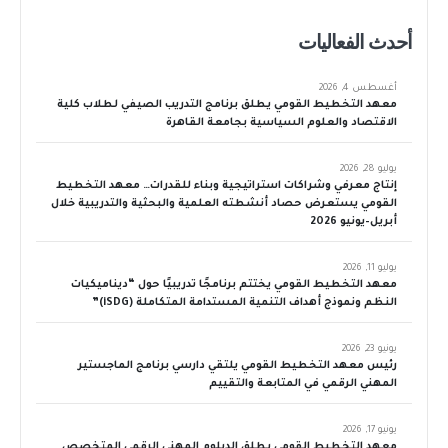
أحدث الفعاليات
أغسطس 4, 2026
معهد التخطيط القومي يطلق برنامج التدريب الصيفي لطلاب كلية
الاقتصاد والعلوم السياسية بجامعة القاهرة
يوليو 28, 2026
إنتاج معرفي وشراكات استراتيجية وبناء للقدرات… معهد التخطيط
القومي يستعرض حصاد أنشطته العلمية والبحثية والتدريبية خلال
أبريل–يونيو 2026
يوليو 11, 2026
معهد التخطيط القومي يختتم برنامجًا تدريبيًا حول “ديناميكيات
النظم ونموذج أهداف التنمية المستدامة المتكاملة (iSDG)”
يونيو 23, 2026
رئيس معهد التخطيط القومي يلتقي دارسي برنامج الماجستير
المهني الرقمي في المتابعة والتقييم
يونيو 17, 2026
معهد التخطيط القومي يطلق الدبلوم المهني الرقمي المتخصص