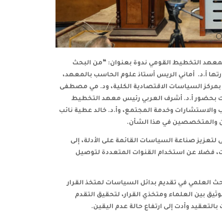
عهد التخطيط القومي ندوة بعنوان: “من البحث
رتها أ.د. أماني الريس أستاذ علوم الحاسب بالمعهد،
س بمركز السياسات الاقتصادية الكلية، ود. مي مصطفى
ك بحضور أ.د. أشرف العربي رئيس معهد التخطيط
 والاستشارات وخدمة المجتمع، وأ.د. خالد عطية نائب
ين والمتخصصين في هذا الشأن.
 لتعزيز صناعة السياسات القائمة على الأدلة، إلى
، فضلا عن استخدام القنوات المتعددة لتوصيل
ث العلمي في تقديم بدائل السياسات لمتخذ القرار
وثيق بين العلماء ومتخذي القرار، لتحقيق التقدم
لتعقيد وأدت إلى ارتفاع حالة عدم اليقين.