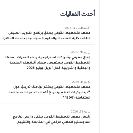
أحدث الفعاليات
أغسطس 4, 2026
معهد التخطيط القومي يطلق برنامج التدريب الصيفي
لطلاب كلية الاقتصاد والعلوم السياسية بجامعة القاهرة
يوليو 28, 2026
إنتاج معرفي وشراكات استراتيجية وبناء للقدرات… معهد
التخطيط القومي يستعرض حصاد أنشطته العلمية
والبحثية والتدريبية خلال أبريل–يونيو 2026
يوليو 11, 2026
معهد التخطيط القومي يختتم برنامجًا تدريبيًا حول
“ديناميكيات النظم ونموذج أهداف التنمية المستدامة
المتكاملة (iSDG)”
يونيو 23, 2026
رئيس معهد التخطيط القومي يلتقي دارسي برنامج
الماجستير المهني الرقمي في المتابعة والتقييم