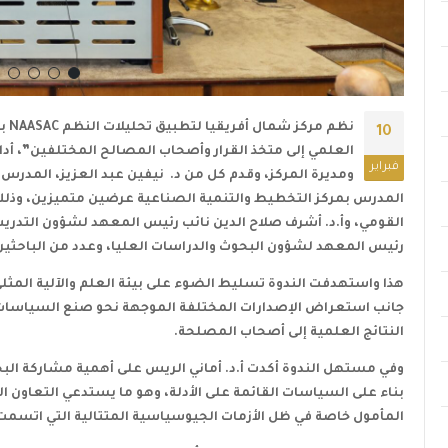
نظم مركز شمال أفريقيا لتطبيق تحليلات النظم
NAASAC
بم
10
العلمي إلى متخذ القرار وأصحاب المصالح المختلفين”، أدا
فبراير
ومديرة المركز، وقدم كل من د. نيفين عبد العزيز، المدر
المدرس بمركز التخطيط والتنمية الصناعية عرضين متميزين، وذل
القومي، وأ.د. أشرف صلاح الدين نائب رئيس المعهد لشؤون التدريب
رئيس المعهد لشؤون البحوث والدراسات العليا، وعدد من الباحث
هذا واستهدفت الندوة تسليط الضوء على بيئة العلم والآلية المثلى
جانب استعراض الإصدارات المختلفة الموجهة نحو صنع السياسات
النتائج العلمية إلى أصحاب المصلحة.
وفي مستهل الندوة أكدت أ.د. أماني الريس على أهمية مشاركة البح
بناء على السياسات القائمة على الأدلة، وهو ما يستدعي التعاون ال
المأمول خاصة في ظل الأزمات الجيوسياسية المتتالية التي اتسمت با