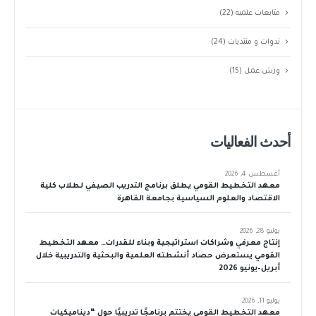
متابعات علميه
(22)
ندوات و منتديات
(24)
ورش عمل
(15)
أحدث الفعاليات
أغسطس 4, 2026
معهد التخطيط القومي يطلق برنامج التدريب الصيفي لطلاب كلية
الاقتصاد والعلوم السياسية بجامعة القاهرة
يوليو 28, 2026
إنتاج معرفي وشراكات استراتيجية وبناء للقدرات… معهد التخطيط
القومي يستعرض حصاد أنشطته العلمية والبحثية والتدريبية خلال
أبريل–يونيو 2026
يوليو 11, 2026
معهد التخطيط القومي يختتم برنامجًا تدريبيًا حول “ديناميكيات