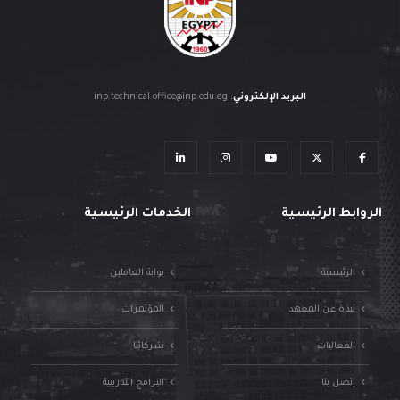
البريد الإلكتروني
:
inp.technical.office@inp.edu.eg
الروابط الرئيسية
الخدمات الرئيسية
الرئيسية
بوابة العاملين
نبذة عن المعهد
المؤتمرات
الفعاليات
شركائنا
إتصل بنا
البرامج التدريبية