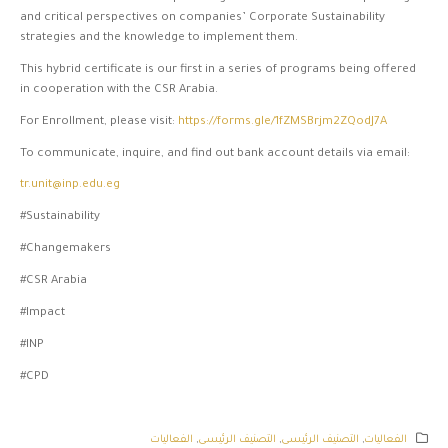
and critical perspectives on companies’ Corporate Sustainability
strategies and the knowledge to implement them.
This hybrid certificate is our first in a series of programs being offered
in cooperation with the CSR Arabia.
For Enrollment, please visit:
https://forms.gle/1fZMSBrjm2ZQodJ7A
To communicate, inquire, and find out bank account details via email:
tr.unit@inp.edu.eg
#Sustainability
#
Changemakers
#CSR Arabia
#Impact
#INP
#CPD
الفعاليات
,
التصنيف الرئيسى
,
التصنيف الرئيسى
,
الفعاليات