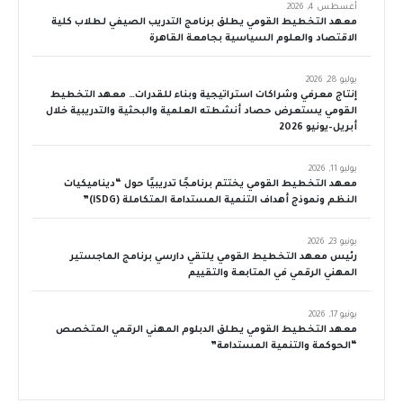
أغسطس 4, 2026
معهد التخطيط القومي يطلق برنامج التدريب الصيفي لطلاب كلية
الاقتصاد والعلوم السياسية بجامعة القاهرة
يوليو 28, 2026
إنتاج معرفي وشراكات استراتيجية وبناء للقدرات… معهد التخطيط
القومي يستعرض حصاد أنشطته العلمية والبحثية والتدريبية خلال
أبريل–يونيو 2026
يوليو 11, 2026
معهد التخطيط القومي يختتم برنامجًا تدريبيًا حول “ديناميكيات
النظم ونموذج أهداف التنمية المستدامة المتكاملة (iSDG)”
يونيو 23, 2026
رئيس معهد التخطيط القومي يلتقي دارسي برنامج الماجستير
المهني الرقمي في المتابعة والتقييم
يونيو 17, 2026
معهد التخطيط القومي يطلق الدبلوم المهني الرقمي المتخصص
“الحوكمة والتنمية المستدامة”