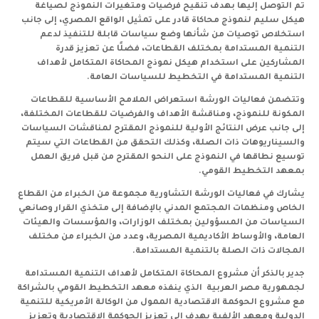
تم التوصل إليها بهدف تنقيح فرضيات ومتغيرات النموذج لصياغة
هيكل سليم لنموذج محاكاة قادر على تمثيل الواقع المصري، إلى جانب
استخلاص توصيات من شأنها وضع سياسات قابلة للتنفيذ لدعم
التنمية المستدامة بمختلف القطاعات، فضلًا عن تعزيز قدرة
المشاركين على استخدام هيكل نموذج المحاكاة المتكامل لأهداف
التنمية المستدامة في التخطيط للسياسات العامة.
وتتضمن فعاليات الورشة استعراض الملامح الأساسية للقطاعات
المكونة للنموذج، ومناقشة الأهداف والفرضيات للقطاعات المختلفة،
إلى جانب عرض النتائج الأولية للنموذج المقترح لمناقشات السياسات
والسيناريوهات ذات الصلة، وكذلك التحقق من القطاعات التي سيتم
توسيع نطاقها في النموذج على النحو المقترح من قبل فريق العمل
بمعهد التخطيط القومي.
يشارك في فعاليات الورشة التشاورية مجموعة من الخبراء من القطاع
الخاص ومنظمات المجتمع المدني بالإضافة إلى متخذي القرار وصانعي
السياسات من المسؤولين بمختلف الوزارات، والمؤسسات والهيئات
العامة، والأوساط الأكاديمية المصرية، وعدد من الخبراء من مختلف
المجالات ذات الصلة بالتنمية المستدامة.
جدير بالذكر أن مشروع المحاكاة المتكامل لأهداف التنمية المستدامة
لجمهورية مصر العربية الذي ينفذه معهد التخطيط القومي بالشراكة
مع مشروع الحوكمة الاقتصادية الممول من الوكالة الأمريكية للتنمية
الدولية ومعهد الألفية يهدف إلى تعزيز الحوكمة الاقتصادية وتعزيز