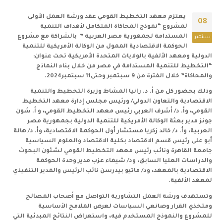
يعتزم معهد التخطيط القومي عقد ورشة العمل الأولى
08
لمشروع “نموذج المحاكاة المتكامل لأهداف التنمية
المستدامة لجمهورية مصر العربية ” بالشراكة مع مشروع
سبتمبر
الحوكمة الاقتصادية الممول من الوكالة الأمريكية للتنمية
الدولية ومعهد الألفية بالولايات المتحدة الأمريكية تحت عنوان:
“التخطيط للتنمية المستدامة في مصر من خلال بناء النماذج
والمحاكاة” خلال الفترة من 9 سبتمبر وحتى11 سبتمبر2024.
وذلك بحضور كل من أ. د. رانيا المشاط وزيرة التخطيط والتنمية
الاقتصادية والتعاون الدولي/ ورئيس مجلس إدارة معهد التخطيط
القومي، وأ. د/ أشرف العربي رئيس معهد التخطيط القومي، و أ. شون
جونز مدير بعثة الوكالة الأمريكية للتنمية الدولية بجمهورية مصر
العربية، وأ. د/ خالد زكريا مستشار أول الحوكمة الاقتصادية، وأ. د/ هالة
أبو على رئيس قسم الاقتصاد بكلية الاقتصاد والعلوم السياسية
جامعة القاهرة ونائب رئيس معهد التخطيط القومي لشئون البحوث
والدراسات العليا السابق، ود/ شيماء عزب مدير وحدة الحوكمة
الاقتصادية بالمعهد، ود/ ماتيو بيدرسن نائب الرئيس والمدير التنفيذي
لمعهد الألفية.
وتستهدف ورشة العمل التشاورية التواصل مع أصحاب المصالح
ومتخذي القرار وصانعي السياسات لعرض الملامح الأساسية
للمشروع والنموذج المستخدم فيه، واستعراض النتائج المبدئية التي