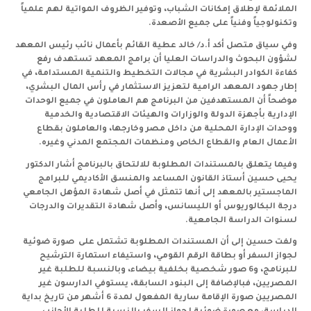
الملائمة لإطلاق إمكانات الشباب، وتوفير الظروف المواتية لهم علمياً
وتكنولوجياً وفنياً على جميع الأصعدة
.
وفي سياق متصل أكد أ.د/ خالد عطية القائم بأعمال نائب رئيس المعهد
لشؤون البحوث والدراسات العليا أن برامج المعهد تستهدف رفع
كفاءة الكوادر البشرية في مجالات التخطيط والتنمية المستدامة، في
إطار جهود المعهد الرامية لتعزيز الاستثمار في رأس المال البشري،
موضحاً أن المستهدفين من البرنامج هم العاملون في جميع الوحدات
الإدارية بأجهزة الدولة والوزارات والهيئات الاقتصادية والخدمية
ووحدات الإدارة المحلية من داخل مصر وخارجها، والعاملون بقطاع
الأعمال العام والقطاع الخاص ومنظمات المجتمع المدني وغيره
.
وفيما يتعلق بالمستندات المطلوبة للالتحاق بالبرنامج أشار الدكتور
يحيى حسين أستاذ القانون المساعد والمنسق الأكاديمي للبرامج
الماجستير بالمعهد إلى أنها تتمثل في أصل شهادة المؤهل الجامعي
درجة البكالوريوس أو الليسانس، وأصل شهادة التقديرات والدرجات
لسنوات الدراسة الجامعية
.
ولفت حسين إلى أن المستندات المطلوبة تشتمل على صورة ضوئية
لجواز السفر أو بطاقة الرقم القومي، واستيفاء استمارة الترشيح
للبرنامج، و6 صور شخصية بخلفية بيضاء، وبالنسبة للطلبة غير
المصريين، فبالإضافة إلى البنود السابقة، يستوفي الدارسون غير
المصريين صورة الإقامة سارية المفعول لمدة 6 أشهر من تاريخ بداية