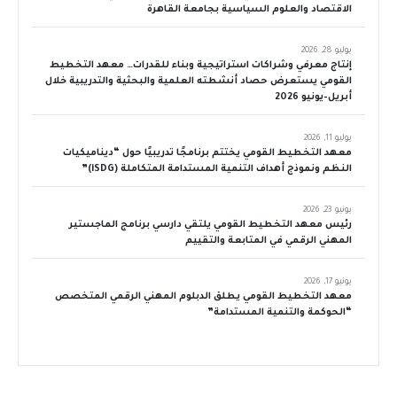
الاقتصاد والعلوم السياسية بجامعة القاهرة
يوليو 28, 2026
إنتاج معرفي وشراكات استراتيجية وبناء للقدرات… معهد التخطيط
القومي يستعرض حصاد أنشطته العلمية والبحثية والتدريبية خلال
أبريل–يونيو 2026
يوليو 11, 2026
معهد التخطيط القومي يختتم برنامجًا تدريبيًا حول “ديناميكيات
النظم ونموذج أهداف التنمية المستدامة المتكاملة (iSDG)”
يونيو 23, 2026
رئيس معهد التخطيط القومي يلتقي دارسي برنامج الماجستير
المهني الرقمي في المتابعة والتقييم
يونيو 17, 2026
معهد التخطيط القومي يطلق الدبلوم المهني الرقمي المتخصص
“الحوكمة والتنمية المستدامة”