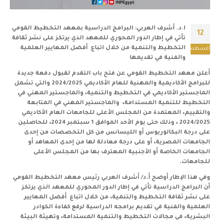
ا.د. أشرف العربي: البرامج الدراسية بمعهد التخطيط القومي
12
تأتي في إطار الدور المحوري للمعهد الذي يرتكز على نشر ثقافة
التخطيط والتنمية من خلال اتباع أفضل المعايير العلمية
أغسطس
والفنية في تقديمها
أعلن معهد التخطيط القومي عن فتح باب التقدم لقبول دفعة جديدة
للبرامج الأكاديمية والمهنية للعام الأكاديمي 2024/2025 والتي تشمل
الماجستير الأكاديمي في التخطيط والتنمية، والماجستير المهني في
التخطيط للتنمية المستدامة، والماجستير المهني في المتابعة
والتقييم، المعتمدة من المجلس الأعلى للجامعات العام الأكاديمي
2024/2025 ، وذلك حتى يوم الأحد الموافق 1 سبتمبر 2024، للحاصلين
على درجة البكالوريوس أو الليسانس من كل التخصصات من إحدى
الجامعات المصرية، أو على درجة معادلة لها من إحدى المعاهد أو
الجامعات الخاصة أو الأجنبية المعترف بها من المجلس الأعلى
للجامعات
.
وفي هذا الإطار أوضح أ.د/ أشرف العربي رئيس معهد التخطيط القومي
أن البرامج الدراسية تأتي في إطار الدور المحوري للمعهد الذي يرتكز
على نشر ثقافة التخطيط والتنمية، من خلال اتباع أفضل المعايير
العلمية والفنية في تقديم برامجه الدراسية لرفع كفاءة الكوادر
البشرية، في مجالات التخطيط والتنمية المستدامة، وتهيئة البيئة