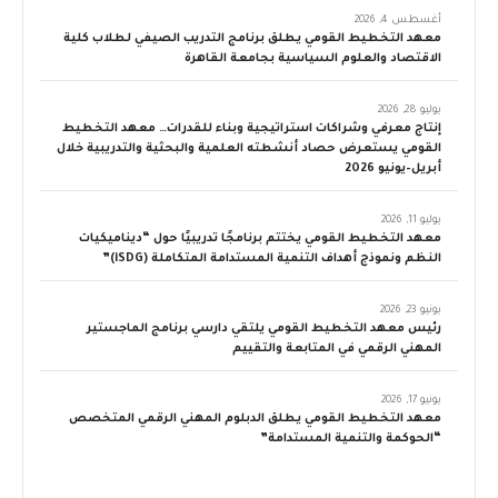
أغسطس 4, 2026
معهد التخطيط القومي يطلق برنامج التدريب الصيفي لطلاب كلية
الاقتصاد والعلوم السياسية بجامعة القاهرة
يوليو 28, 2026
إنتاج معرفي وشراكات استراتيجية وبناء للقدرات… معهد التخطيط
القومي يستعرض حصاد أنشطته العلمية والبحثية والتدريبية خلال
أبريل–يونيو 2026
يوليو 11, 2026
معهد التخطيط القومي يختتم برنامجًا تدريبيًا حول “ديناميكيات
النظم ونموذج أهداف التنمية المستدامة المتكاملة (iSDG)”
يونيو 23, 2026
رئيس معهد التخطيط القومي يلتقي دارسي برنامج الماجستير
المهني الرقمي في المتابعة والتقييم
يونيو 17, 2026
معهد التخطيط القومي يطلق الدبلوم المهني الرقمي المتخصص
“الحوكمة والتنمية المستدامة”