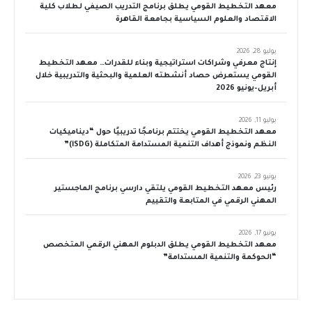
معهد التخطيط القومي يطلق برنامج التدريب الصيفي لطلاب كلية
الاقتصاد والعلوم السياسية بجامعة القاهرة
يوليو 28, 2026
إنتاج معرفي وشراكات استراتيجية وبناء للقدرات… معهد التخطيط
القومي يستعرض حصاد أنشطته العلمية والبحثية والتدريبية خلال
أبريل–يونيو 2026
يوليو 11, 2026
معهد التخطيط القومي يختتم برنامجًا تدريبيًا حول “ديناميكيات
النظم ونموذج أهداف التنمية المستدامة المتكاملة (iSDG)”
يونيو 23, 2026
رئيس معهد التخطيط القومي يلتقي دارسي برنامج الماجستير
المهني الرقمي في المتابعة والتقييم
يونيو 17, 2026
معهد التخطيط القومي يطلق الدبلوم المهني الرقمي المتخصص
“الحوكمة والتنمية المستدامة”