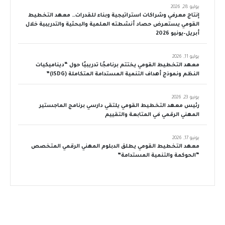
يوليو 28, 2026
إنتاج معرفي وشراكات استراتيجية وبناء للقدرات… معهد التخطيط
القومي يستعرض حصاد أنشطته العلمية والبحثية والتدريبية خلال
أبريل–يونيو 2026
يوليو 11, 2026
معهد التخطيط القومي يختتم برنامجًا تدريبيًا حول “ديناميكيات
النظم ونموذج أهداف التنمية المستدامة المتكاملة (iSDG)”
يونيو 23, 2026
رئيس معهد التخطيط القومي يلتقي دارسي برنامج الماجستير
المهني الرقمي في المتابعة والتقييم
يونيو 17, 2026
معهد التخطيط القومي يطلق الدبلوم المهني الرقمي المتخصص
“الحوكمة والتنمية المستدامة”