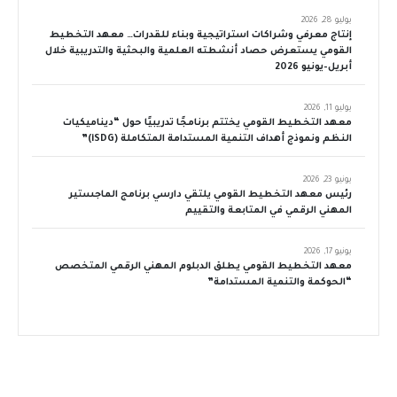
يوليو 28, 2026
إنتاج معرفي وشراكات استراتيجية وبناء للقدرات… معهد التخطيط
القومي يستعرض حصاد أنشطته العلمية والبحثية والتدريبية خلال
أبريل–يونيو 2026
يوليو 11, 2026
معهد التخطيط القومي يختتم برنامجًا تدريبيًا حول “ديناميكيات
النظم ونموذج أهداف التنمية المستدامة المتكاملة (iSDG)”
يونيو 23, 2026
رئيس معهد التخطيط القومي يلتقي دارسي برنامج الماجستير
المهني الرقمي في المتابعة والتقييم
يونيو 17, 2026
معهد التخطيط القومي يطلق الدبلوم المهني الرقمي المتخصص
“الحوكمة والتنمية المستدامة”