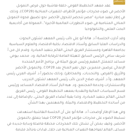
ديسمبر
عقد معهد التخطيط القومي حلقة نقاشية حول فرص التمويل
الأخضر في ضوء مخرجات مؤتمر الأطراف للتغيرات المناخية (COP28)، وذلك
في إطار تنفيذ مبادرة “مصر تتحضر للتحول الأخضر: نحو تضييق فجوة التمويل
المناخي المتنامية في ضوء التطورات العالمية الأخيرة”، الممولة من أكاديمية
البحث العلمي والتكنولوجيا
وقد أدارت الجلسة أ.د. هالة أبو علي نائب رئيس المعهد لشئون البحوث
والدراسات العليا السابق وأستاذ الاقتصاد بكلية الاقتصاد والعلوم السياسية
بجامعة القاهرة ومستشار الفريق البحثي القائم بتنفيذ المبادرة. وقدم كل من أ.
شريف سامي الرئيس السابق للهيئة العامة للرقابة المالية، ود. محمد بيومي
مساعد للممثل المقيم ورئيس فريق البيئة في برنامج الأمم المتحدة
الإنمائي عرضين متميزين حول تغير المناخ بعد COP28، والتمويل الأخضر
والأزرق (الفرص، والتحديات، والمخاطر)، وذلك بحضور أ.د. أشرف العربي رئيس
المعهد، وأ.د. أشرف صلاح الدين نائب رئيس المعهد لشئون التدريب
والاستشارات وخدمة المجتمع، ود. هبه الباز أستاذ الاقتصاد المساعد ورئيس
قسم السياسات المالية والنقدية بمعهد التخطيط القومي، رئيس الفريق
البحثي القائم بتنفيذ المبادرة، وكذا بقية أعضاء الفريق البحثي، بالإضافة إلى عدد
من أساتذة التخطيط والاقتصاد والبيئة، والمهتمين بهذا الشأن.
وفي هذا الإطار أوضحت أ.د. هالة أبو على أن الجلسة النقاشية استهدفت
تسليط الضوء على مخرجات مؤتمر المناخ COP28 فيما يتعلق بالتمويل
الأخضر، وكيف يمكن أن تشكل تلك المخرجات محطة فاصلة وبداية جديدة في
مساعي العالم لمواجهة التغيرات المناخية من خلال قرارات ونتائج ملزمة