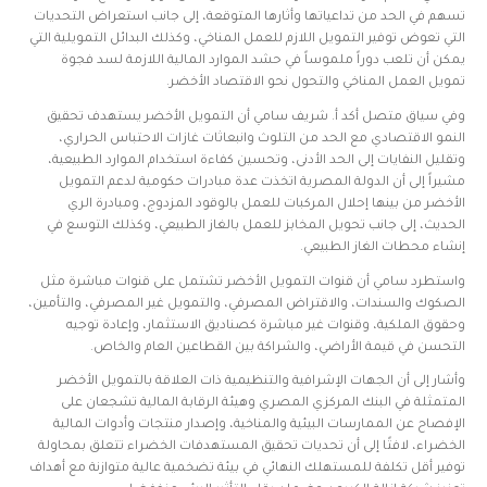
تسهم في الحد من تداعياتها وأثارها المتوقعة، إلى جانب استعراض التحديات
التي تعوض توفير التمويل اللازم للعمل المناخي، وكذلك البدائل التمويلية التي
يمكن أن تلعب دوراً ملموساً في حشد الموارد المالية اللازمة لسد فجوة
تمويل العمل المناخي والتحول نحو الاقتصاد الأخضر.
وفي سياق متصل أكد أ. شريف سامي أن التمويل الأخضر يستهدف تحقيق
النمو الاقتصادي مع الحد من التلوث وانبعاثات غازات الاحتباس الحراري،
وتقليل النفايات إلى الحد الأدنى، وتحسين كفاءة استخدام الموارد الطبيعية،
مشيراً إلى أن الدولة المصرية اتخذت عدة مبادرات حكومية لدعم التمويل
الأخضر من بينها إحلال المركبات للعمل بالوقود المزدوج، ومبادرة الري
الحديث، إلى جانب تحويل المخابز للعمل بالغاز الطبيعي، وكذلك التوسع في
إنشاء محطات الغاز الطبيعي.
واستطرد سامي أن قنوات التمويل الأخضر تشتمل على قنوات مباشرة مثل
الصكوك والسندات، والاقتراض المصرفي، والتمويل غير المصرفي، والتأمين،
وحقوق الملكية، وقنوات غير مباشرة كصناديق الاستثمار، وإعادة توجيه
التحسن في قيمة الأراضي، والشراكة بين القطاعين العام والخاص.
وأشار إلى أن الجهات الإشرافية والتنظيمية ذات العلاقة بالتمويل الأخضر
المتمثلة في البنك المركزي المصري وهيئة الرقابة المالية تشجعان على
الإفصاح عن الممارسات البيئية والمناخية، وإصدار منتجات وأدوات المالية
الخضراء، لافتًا إلى أن تحديات تحقيق المستهدفات الخضراء تتعلق بمحاولة
توفير أقل تكلفة للمستهلك النهائي في بيئة تضخمية عالية متوازنة مع أهداف