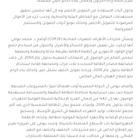
تعزيز شبكة إزالة الكربون وضمان بقاء التأثير البيئي منخفضا.
وحول آليات الاستفادة من التمويل الأخضر نوه إلى أنها تتضمن تحقيق
مستهدفات التعامل مع المخاطر البيئية والمناخية، وجذب جزء من الأموال
المرصودة للتمويل الأخضر، وكذلك تنويع أدوات التمويل والاستثمار
المعروضة.
وبشأن مخرجات الأطراف للتغيرات المناخية (COP28) أوضح د. محمد بيومي
أنها ارتكزت على تفعيل صندوق الخسائر والأضرار، والتحول من استخدام جميع
أنواع الوقود الأحفوري في أنظمة الطاقة بطريقة عادلة ومنظمة ومنصفة
لتمكين العالم من الوصول إلى الانبعاثات الصفرية بحلول عام 2050، إلى جانب
مضاعفة مصادر الطاقة المتجددة ثلاث مرات ومضاعفة كفاءة استخدام
الطاقة بحلول عام 2030، وزيادة تمويل التكيف بشكل كبير، وكذلك بناء الزخم
نحو إصلاح الهيكل المالي العالمي.
وأضاف بيومي أن الدولة المصرية أولت اهتمامًا كبيرًا بالمشروعات الصديقة
للبيئة حيث تبنت استراتيجية متكاملة للطاقة النظيفة والمستدامة مستهدفة
الوصول بها إلى 42% من إجمالي القدرة الإجمالية للشبكة القومية للكهرباء،
وذلك بحلول عام 2035، وإنشاء مجمع بنبان للطاقة الشمسية الذي يعد أكبر
مجمع لمحطات توليد الكهرباء النظيفة في الشرق الأوسط ، وتشجيع
استخدام الإضاءة والأجهزة المنزلية الموفرة للطاقة، وكذلك الأنظمة
الكهروضوئية ذات الأسطح المتصلة بالشبكة. وشدد بيومي على ضرورة تعزيز
دور القطاع الخاص في دعم مشروعات التخفيف والتكيف مع التغير
المناخي، ودعمها في مجالات عدة لاسيما تلك المتعلقة بالابتكارات