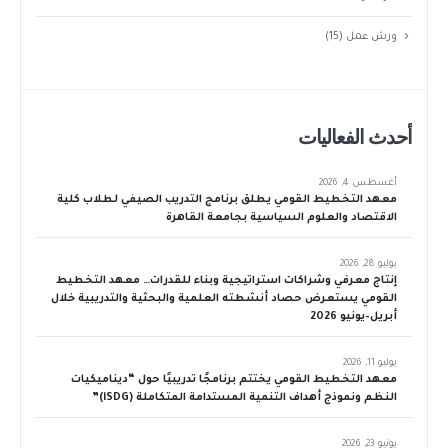
ورش عمل
(15)
أحدث الفعاليات
أغسطس 4, 2026
معهد التخطيط القومي يطلق برنامج التدريب الصيفي لطلاب كلية
الاقتصاد والعلوم السياسية بجامعة القاهرة
يوليو 28, 2026
إنتاج معرفي وشراكات استراتيجية وبناء للقدرات… معهد التخطيط
القومي يستعرض حصاد أنشطته العلمية والبحثية والتدريبية خلال
أبريل–يونيو 2026
يوليو 11, 2026
معهد التخطيط القومي يختتم برنامجًا تدريبيًا حول “ديناميكيات
النظم ونموذج أهداف التنمية المستدامة المتكاملة (iSDG)”
يونيو 23, 2026