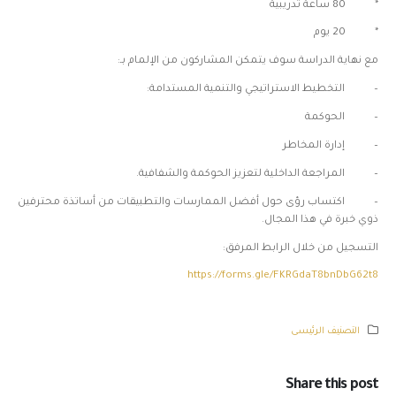
* 80 ساعة تدريبية
* 20 يوم
مع نهاية الدراسة سوف يتمكن المشاركون من الإلمام بـ:
– التخطيط الاستراتيجي والتنمية المستدامة:
– الحوكمة
– إدارة المخاطر
– المراجعة الداخلية لتعزيز الحوكمة والشفافية.
– اكتساب رؤى حول أفضل الممارسات والتطبيقات من أساتذة محترفين
ذوي خبرة في هذا المجال.
التسجيل من خلال الرابط المرفق:
https://forms.gle/FKRGdaT8bnDbG62t8
التصنيف الرئيسى
Share this post