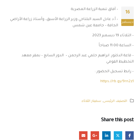
– آفاق تنمية الزراعة المصرية
16
– أ.د عادل السيد البلتاجي وزير الزراعة الأسبق، وأستاذ زراعة الأراضي
ديسمبر
الجافة – جامعة عين شمس
– الثلاثاء 19 ديسمبر 2023
– الساعة 11:00 صباحاً
– قاعة الدكتور. ابراهيم حلمي عبد الرحمن – الدور السابع – بمقر معهد
التخطيط القومي
– رابط تسجيل الحضور :
https://rb.gy/9rn2z1
التصنيف الرئيسى
,
سمينار الثلاثاء
Share this post