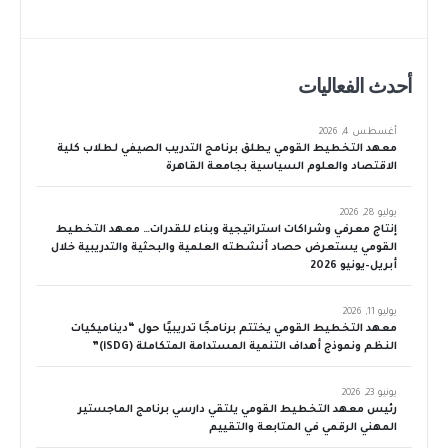
أحدث الفعاليات
أغسطس 4, 2026
معهد التخطيط القومي يطلق برنامج التدريب الصيفي لطلاب كلية
الاقتصاد والعلوم السياسية بجامعة القاهرة
يوليو 28, 2026
إنتاج معرفي وشراكات استراتيجية وبناء للقدرات… معهد التخطيط
القومي يستعرض حصاد أنشطته العلمية والبحثية والتدريبية خلال
أبريل–يونيو 2026
يوليو 11, 2026
معهد التخطيط القومي يختتم برنامجًا تدريبيًا حول “ديناميكيات
النظم ونموذج أهداف التنمية المستدامة المتكاملة (iSDG)”
يونيو 23, 2026
رئيس معهد التخطيط القومي يلتقي دارسي برنامج الماجستير
المهني الرقمي في المتابعة والتقييم