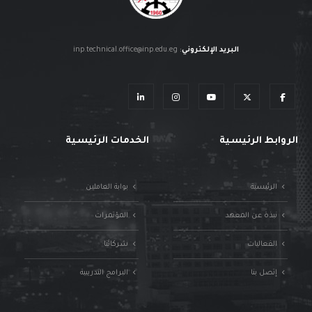
البريد الإلكتروني
:
inp.technical.office@inp.edu.eg
الروابط الرئيسية
الخدمات الرئيسية
الرئيسية
بوابة العاملين
نبذة عن المعهد
المؤتمرات
الفعاليات
شركائنا
إتصل بنا
البرامج التدريبية