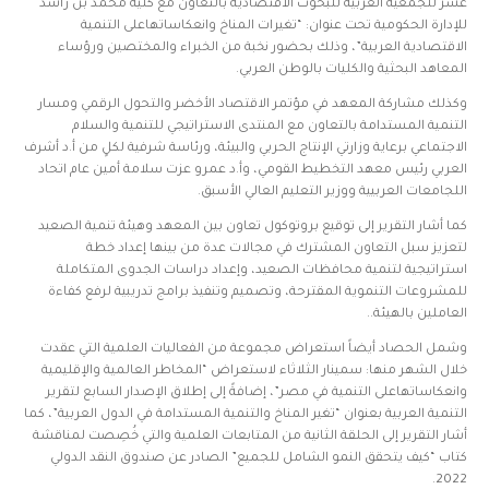
عشر للجمعية العربية للبحوث الاقتصادية بالتعاون مع كلية محمد بن راشد
للإدارة الحكومية تحت عنوان: “تغيرات المناخ وانعكاساتهاعلى التنمية
الاقتصادية العربية”، وذلك بحضور نخبة من الخبراء والمختصين ورؤساء
المعاهد البحثية والكليات بالوطن العربي.
وكذلك مشاركة المعهد في مؤتمر الاقتصاد الأخضر والتحول الرقمي ومسار
التنمية المستدامة بالتعاون مع المنتدى الاستراتيجي للتنمية والسلام
الاجتماعي برعاية وزارتي الإنتاج الحربي والبيئة، ورئاسة شرفية لكلٍ من أ.د أشرف
العربي رئيس معهد التخطيط القومي، وأ.د عمرو عزت سلامة أمين عام اتحاد
اللجامعات العربيية ووزير التعليم العالي الأسبق.
كما أشار التقرير إلى توقيع بروتوكول تعاون بين المعهد وهيئة تنمية الصعيد
لتعزيز سبل التعاون المشترك في مجالات عدة من بينها إعداد خطة
استراتيجية لتنمية محافظات الصعيد، وإعداد دراسات الجدوى المتكاملة
للمشروعات التنموية المقترحة، وتصميم وتنفيذ برامج تدريبية لرفع كفاءة
العاملين بالهيئة..
وشمل الحصاد أيضاً استعراض مجموعة من الفعاليات العلمية التي عقدت
خلال الشهر منها: سمينار الثلاثاء لاستعراض “المخاطر العالمية والإقليمية
وانعكاساتهاعلى التنمية في مصر”، إضافةً إلى إطلاق الإصدار السابع لتقرير
التنمية العربية بعنوان “تغير المناخ والتنمية المستدامة في الدول العربية”، كما
أشار التقرير إلى الحلقة الثانية من المتابعات العلمية والتي خُصِصت لمناقشة
كتاب “كيف يتحقق النمو الشامل للجميع” الصادر عن صندوق النقد الدولي
2022.