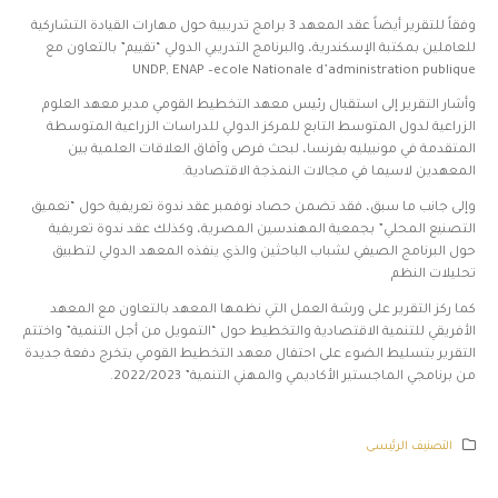
وفقاً للتقرير أيضاً عقد المعهد 3 برامج تدريبية حول مهارات القيادة التشاركية
للعاملين بمكتبة الإسكندرية، والبرنامج التدريبي الدولي “تقييم” بالتعاون مع
UNDP, ENAP –ecole Nationale d’administration publique
وأشار التقرير إلى استقبال رئيس معهد التخطيط القومي مدير معهد العلوم
الزراعية لدول المتوسط التابع للمركز الدولي للدراسات الزراعية المتوسطة
المتقدمة في مونبيليه بفرنسا، لبحث فرص وآفاق العلاقات العلمية بين
المعهدين لاسيما في مجالات النمذجة الاقتصادية.
وإلى جانب ما سبق، فقد تضمن حصاد نوفمبر عقد ندوة تعريفية حول “تعميق
التصنيع المحلي” بجمعية المهندسين المصرية، وكذلك عقد ندوة تعريفية
حول البرنامج الصيفي لشباب الباحثين والذي ينفذه المعهد الدولي لتطبيق
تحليلات النظم
كما ركز التقرير على ورشة العمل التي نظمها المعهد بالتعاون مع المعهد
الأفريقي للتنمية الاقتصادية والتخطيط حول “التمويل من أجل التنمية” واختتم
التقرير بتسليط الضوء على احتفال معهد التخطيط القومي بتخرج دفعة جديدة
من برنامجي الماجستير الأكاديمي والمهني التنمية” 2022/2023.
التصنيف الرئيسى