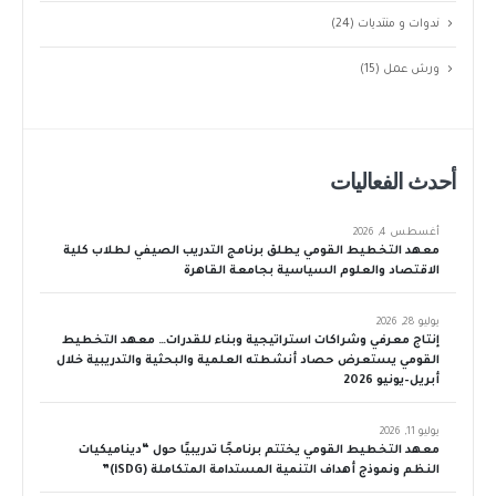
ندوات و منتديات
(24)
ورش عمل
(15)
أحدث الفعاليات
أغسطس 4, 2026
معهد التخطيط القومي يطلق برنامج التدريب الصيفي لطلاب كلية
الاقتصاد والعلوم السياسية بجامعة القاهرة
يوليو 28, 2026
إنتاج معرفي وشراكات استراتيجية وبناء للقدرات… معهد التخطيط
القومي يستعرض حصاد أنشطته العلمية والبحثية والتدريبية خلال
أبريل–يونيو 2026
يوليو 11, 2026
معهد التخطيط القومي يختتم برنامجًا تدريبيًا حول “ديناميكيات
النظم ونموذج أهداف التنمية المستدامة المتكاملة (iSDG)”