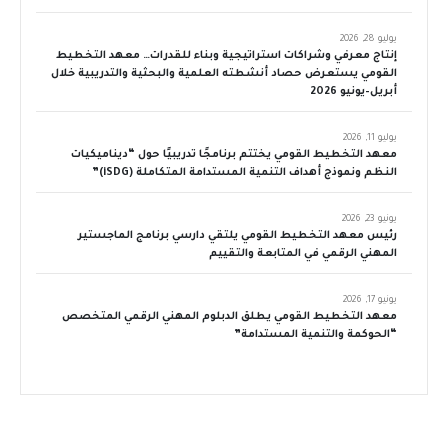
يوليو 28, 2026
إنتاج معرفي وشراكات استراتيجية وبناء للقدرات… معهد التخطيط
القومي يستعرض حصاد أنشطته العلمية والبحثية والتدريبية خلال
أبريل–يونيو 2026
يوليو 11, 2026
معهد التخطيط القومي يختتم برنامجًا تدريبيًا حول “ديناميكيات
النظم ونموذج أهداف التنمية المستدامة المتكاملة (iSDG)”
يونيو 23, 2026
رئيس معهد التخطيط القومي يلتقي دارسي برنامج الماجستير
المهني الرقمي في المتابعة والتقييم
يونيو 17, 2026
معهد التخطيط القومي يطلق الدبلوم المهني الرقمي المتخصص
“الحوكمة والتنمية المستدامة”