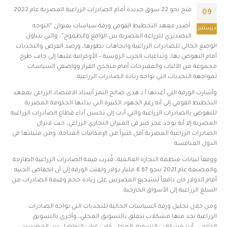
فتح نحو 22 سوق جديدة أمام الصادرات الزراعية المصرية عام 2022.
09
أصدر معهد التخطيط القومي ورقة سياسات بعنوان “التوجه
ديسمبر
التصديري للزراعة المصرية بين الواقع والطموح”، والتي تتناول
الوضع الحالي للصادرات الزراعية واتجاهات تطورها، ورصد الفرص والتحديات
أمام النهوض بها، وتداعيات الحرب الروسية – الأوكرانية عليها إلى جانب طرح
مجموعة من الآليات والمقترحات أمام متخذي القرار وواضعي السياسات
لمواجهة التحديات التي تواجه زيادة الصادرات الزراعية.
وأشارت الورقة التي أعدتها أ.د هدى صالح النمر أستاذ الاقتصاد الزراعي بمعهد
التخطيط القومي إلى أنه رغم الجهود الكبيرة التي بذلتها الحكومة المصرية
للنهوض بالصادرات الزراعية والتي أدت إلى تحسن أداء قطاع الصادرات الزراعية
المصرية إلا أنه يوجد عجز كبير في الميزان التجاري الزراعي، حيث لاتزال
الصادرات الزراعية المصرية أقل كثيراً من الإمكانيات المتاحة، ومن مثيلتها في
الدول المنافسة.
ووفقاً لبيانات منظمة التجارة العالمية، قُدرت قيمة الصادرات الزراعية الطازجة
والمصنعة عام 2021 بنحو 6.67 مليار دولار ولفتت الورقة إلى أن انخفاض الجنيه
أمام الدولار كان دافعاً لتشجيع المصريين على زيادة حجم وقيمة الصادرات من
السلع الزراعية إلى الأسواق الخارجية.
ومن خلال تحليل ورقة السياسات الحالية للتحديات التي تواجه الصادرات
الزراعية نجد منها مشكلات تتعلق بالتسويق المحلي، وأخرى بالتسويق