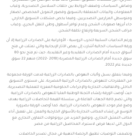
الخارجي، أبرز مشكلات التسويق المحلى كانت غياب التواصل بين المصدرين
وصانعي السياسات وضعف الروابط بين حلقات السلاسل التصديرية، وغياب
المعلومات والبيانات المتعلقة بالتسويق وقصور التمويل المخصص لصغار
ومتوسطي المزارعين التصديريين، وفيما يخص مشكلات التسويق الخارجي
جاء أبرزها صعوبات الشحن وعدم توافر أسطول وطني للنقل البحري، وغياب
مراكب الشحن السريعة وارتفاع تكلفة الشحن.
ورغم التداعيات السلبية للحرب الروسية – الأوكرانية على الصادرات الزراعية إلا أن
ورقة السياسات الحالية أشارت إلى بعض الآثار الإيجابية والتي تمثلت في فتح
أسواق جديدة أمام الصادرات التقليدية وغير التقليدية، حيث تم فتح نحو 80
سوق جديدة أمام الصادرات الزراعية المصرية (2018 -2022) منهم 22 سوق
جديدة عام 2022.
وفيما يتعلق بسبل وآليات النهوض بالصادرات الزراعية قدمت الورقة مجموعة
من المقترحات للنهوض بالصادرات الزراعية المصرية، على مستوى التسويق
الداخلي والاتفاقيات التجارية والإجراءات الحكومية المعززة للعملية التصديرية،
حيث أوصت الورقة بإنشاء اللجنة الوطنية العليا للنهوض بالصادرات الزراعية
والتي تضم كافة الجهات الفاعلة في سلسلة القيمة للحاصلات الزراعية بهدف
وضع فكر موحد للنهوض بالصادرات الزراعية، كما أوصت الورقة بضرورة
التوسع في إنشاء المكاتب التجارية بالأسواق الخارجية والعمل على تفعيل أداء
مكاتب التمثيل التجاري، وتوقيع المزيد من بروتوكولات التعاون التجاري مع
الدول التي لديها فرص لاستيراد المحاصيل الزراعية من مصر.
وتضمنت التوصيات تطبيق الرخصة الذهبية في مجال تصدير الحاصلات