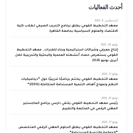
أحدث الفعاليات
أغسطس 4, 2026
معهد التخطيط القومي يطلق برنامج التدريب الصيفي لطلاب كلية
الاقتصاد والعلوم السياسية بجامعة القاهرة
يوليو 28, 2026
إنتاج معرفي وشراكات استراتيجية وبناء للقدرات… معهد التخطيط
القومي يستعرض حصاد أنشطته العلمية والبحثية والتدريبية خلال
أبريل–يونيو 2026
يوليو 11, 2026
معهد التخطيط القومي يختتم برنامجًا تدريبيًا حول “ديناميكيات
النظم ونموذج أهداف التنمية المستدامة المتكاملة (iSDG)”
يونيو 23, 2026
رئيس معهد التخطيط القومي يلتقي دارسي برنامج الماجستير
المهني الرقمي في المتابعة والتقييم
يونيو 17, 2026
معهد التخطيط القومي يطلق الدبلوم المهني الرقمي المتخصص
“الحوكمة والتنمية المستدامة”