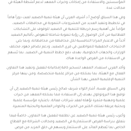
المؤسستين والاستفادة من إمكانات وخبرات المعهد لدعم أنشطة الهيئة في
مجالات عدة.
وفي هذا السياق أوضح أ.د أشرف العربي أن هيئة تنمية الصعيد لعبت دوراً هاماً
في تخطيط وتنفيذ العديد من المشروعات التنموية في محافظات الصعيد،
مؤكداً على أهمية رسم خريطة للتنمية في الصعيد للوقوف على التشابكات
القطاعية من أجل الوصول إلى رؤية تنموية شاملة للنهوض بأقاليم الصعيد
أخذاً في الاعتبار المزايا التنافسية لكل محافظة من محافظاته، وبما يلبي
الاحتياجات الحقيقية للمواطنين في قرى الصعيد، ودعم تضافر جهود مختلف
الوزارات والجهات الحكومية، بهدف دفع خطط التنمية في الصعيد، بما يُسهم
في الاستفادة من الفرص الواعدة هناك.
وأكد العربي استعداد المعهد لتسخير كافة إمكانياته لتفعيل وتنفيذ هذا التعاون
الفعال مع الهيئة، بما يمتلكه من مراكز علمية متخصصة، ومن بينها مركز
التنمية الإقليمية المعنى بهذا الشأن.
وفي السياق نفسه، أشار اللواء شريف صالح رئيس هيئة تنمية الصعيد إلى أن
توقيع هذا البروتوكول يهدف إلى الاستفادة مما يمتلكه المعهد من خبرات
علمية ومهنية مثمرة تؤهله لعقد شراكات فعالة، باعتباره مؤسسة علمية
وبحثية عريقة تمتلك الكثير من الخبرات والكوادر العلمية والبحثية المتميزة.
وأعرب رئيس هيئة تنمية الصعيد عن تطلعه لتفعيل هذا التعاون، خاصةً فيما
يتعلق بدراسة الفرص الاستثمارية في الصعيد ومجالات الشراكة مع القطاع
الخاص بما يُعظم العائد على الاستثمار ويسهم في خلق المزيد من فرص