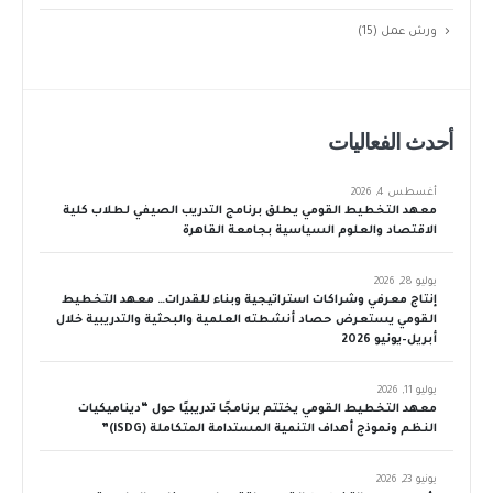
ورش عمل
(15)
أحدث الفعاليات
أغسطس 4, 2026
معهد التخطيط القومي يطلق برنامج التدريب الصيفي لطلاب كلية
الاقتصاد والعلوم السياسية بجامعة القاهرة
يوليو 28, 2026
إنتاج معرفي وشراكات استراتيجية وبناء للقدرات… معهد التخطيط
القومي يستعرض حصاد أنشطته العلمية والبحثية والتدريبية خلال
أبريل–يونيو 2026
يوليو 11, 2026
معهد التخطيط القومي يختتم برنامجًا تدريبيًا حول “ديناميكيات
النظم ونموذج أهداف التنمية المستدامة المتكاملة (iSDG)”
يونيو 23, 2026