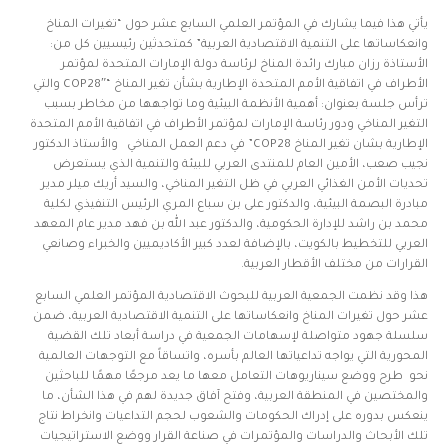
يأتي هذا فيما يشارك في المؤتمر العلمي السابع عشر حول “تغيرات المناخ
وانعكاساتها على التنمية الاقتصادية العربية” كمتحدثين رئيسيين كل من:
الأستاذة رزان مبارك رائدة المناخ لرئاسة دولة الإمارات المتحدة لمؤتمر
الأطراف في اتفاقية الأمم المتحدة الإطارية بشأن تغير المناخ “COP28″ والتي
ترأس جلسة بعنوان: أهمية الأنظمة البيئية وما تواجهها من مخاطر بسبب
التغير المناخي ودور رئاسة الإمارات لمؤتمر الأطراف في اتفاقية الأمم المتحدة
الإطارية بشان تغير المناخ COP28” في دعم العمل المناخي والأستاذ الدكتور
نجيب صعب، الأمين العام للمنتدى العربي للبيئة والتنمية الذي يستعرض
تحديات الأمن الغذائي العربي في ظل التغير المناخي، والسيد أريك ميلر مدير
مبادرة البصمة البيئية، والدكتور على بن سباع المري الرئيس التنفيذي لكلية
محمد بن راشد للإدارة الحكومية، والدكتور عبد الله بن فهد مدير عام المعهد
العربي للتخطيط بالكويت، بالإضافة لعدد كبير الأكاديميين والخبراء وصانعي
القرارات من مختلف الأقطار العربية.
هذا وقد نظمت الجمعية العربية للبحوث الاقتصادية المؤتمر العلمي السابع
عشر حول تغيرات المناخ وانعكاساتها على التنمية الاقتصادية العربية، ضمن
سلسلة جهود متواصلة لإسهامات الجمعية في دراسة أبعاد تلك القضية
المحورية التي يواجه تداعياتها العالم بأسره، واتساقاً مع التوجهات العالمية
نحو طرح ووضع سيناريوهات التعامل معها ما يعد مرجعًا مهمًا للباحثين
والمختصين في المنطقة العربية، وفتح آفاق جديدة لهم في هذا الشأن، ما
ينعكس بدوره على إدراك الحكومات والشعوب لحجم التداعيات وانخراط نتاج
تلك الأبحاث والدراسات والمؤتمرات في صناعة القرار ووضع الاستراتيجيات