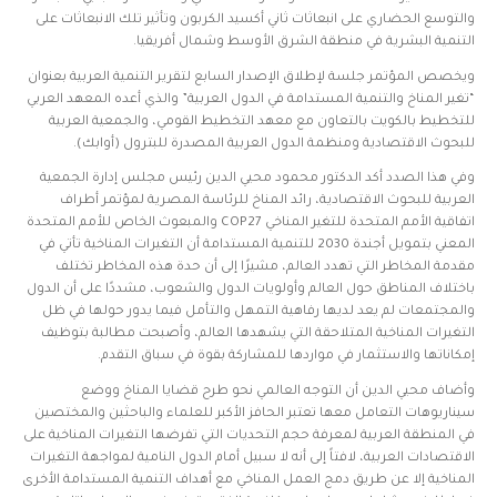
والتوسع الحضاري على انبعاثات ثاني أكسيد الكربون وتأثير تلك الانبعاثات على
التنمية البشرية في منطقة الشرق الأوسط وشمال أفريقيا.
ويخصص المؤتمر جلسة لإطلاق الإصدار السابع لتقرير التنمية العربية بعنوان
“تغير المناخ والتنمية المستدامة في الدول العربية” والذي أعده المعهد العربي
للتخطيط بالكويت بالتعاون مع معهد التخطيط القومي، والجمعية العربية
للبحوث الاقتصادية ومنظمة الدول العربية المصدرة للبترول (أوابك).
وفي هذا الصدد أكد الدكتور محمود محيي الدين رئيس مجلس إدارة الجمعية
العربية للبحوث الاقتصادية، رائد المناخ للرئاسة المصرية لمؤتمر أطراف
اتفاقية الأمم المتحدة للتغير المناخي COP27 والمبعوث الخاص للأمم المتحدة
المعني بتمويل أجندة 2030 للتنمية المستدامة أن التغيرات المناخية تأتي في
مقدمة المخاطر التي تهدد العالم، مشيرًا إلى أن حدة هذه المخاطر تختلف
باختلاف المناطق حول العالم وأولويات الدول والشعوب، مشددًا على أن الدول
والمجتمعات لم يعد لديها رفاهية التمهل والتأمل فيما يدور حولها في ظل
التغيرات المناخية المتلاحقة التي يشهدها العالم، وأصبحت مطالبة بتوظيف
إمكاناتها والاستثمار في مواردها للمشاركة بقوة في سباق التقدم.
وأضاف محيي الدين أن التوجه العالمي نحو طرح قضايا المناخ ووضع
سيناريوهات التعامل معها تعتبر الحافز الأكبر للعلماء والباحثين والمختصين
في المنطقة العربية لمعرفة حجم التحديات التي تفرضها التغيرات المناخية على
الاقتصادات العربية، لافتاً إلى أنه لا سبيل أمام الدول النامية لمواجهة التغيرات
المناخية إلا عن طريق دمج العمل المناخي مع أهداف التنمية المستدامة الأخرى