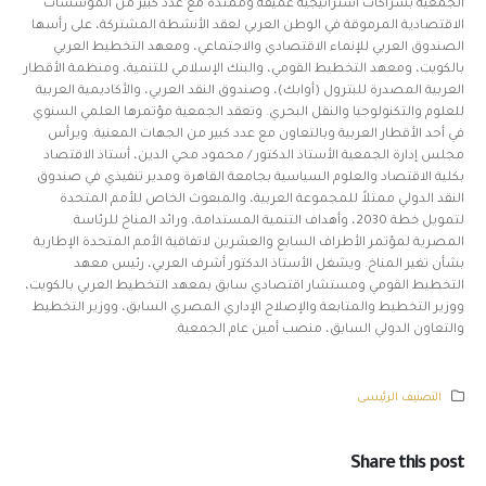
الجمعية بشراكات استراتيجية عميقة وممتدة مع عدد كبير من المؤسسات
الاقتصادية المرموقة في الوطن العربي لعقد الأنشطة المشتركة، على رأسها
الصندوق العربي للإنماء الاقتصادي والاجتماعي، ومعهد التخطيط العربي
بالكويت، ومعهد التخطيط القومي، والبنك الإسلامي للتنمية، ومنظمة الأقطار
العربية المصدرة للبترول (أوابك)، وصندوق النقد العربي، والأكاديمية العربية
للعلوم والتكنولوجيا والنقل البحري. وتعقد الجمعية مؤتمرها العلمي السنوي
في أحد الأقطار العربية وبالتعاون مع عدد كبير من الجهات المعنية. ويرأس
مجلس إدارة الجمعية الأستاذ الدكتور / محمود محي الدين، أستاذ الاقتصاد
بكلية الاقتصاد والعلوم السياسية بجامعة القاهرة ومدير تنفيذي في صندوق
النقد الدولي ممثلاً للمجموعة العربية، والمبعوث الخاص للأمم المتحدة
لتمويل خطة 2030، وأهداف التنمية المستدامة، ورائد المناخ للرئاسة
المصرية لمؤتمر الأطراف السابع والعشرين لاتفاقية الأمم المتحدة الإطارية
بشأن تغير المناخ. ويشغل الأستاذ الدكتور أشرف العربي، رئيس معهد
التخطيط القومي ومستشار اقتصادي سابق بمعهد التخطيط العربي بالكويت،
ووزير التخطيط والمتابعة والإصلاح الإداري المصري السابق، ووزير التخطيط
والتعاون الدولي السابق، منصب أمين عام الجمعية.
التصنيف الرئيسى
Share this post