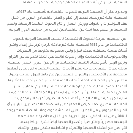
التنموية التي تراعي أبعاد التغيرات المناخية وكيفية الحد من تداعياتها.
وجدير بالذكر أن الجمعية العربية للبحوث الاقتصادية تأسست عام 1987م،
كجمعية أهلية غير ربحية، تهدف إلى تطوير الفكر الاقتصادي العربي من خلال
عقد المؤتمرات والندوات وورش العمل وإنتاج البحوث العلمية الرصينة، وتضم
الجمعية في عضويتها نخبة من الاقتصاديين العرب من مختلف الدول العربية.
عن الجمعية العربية للبحوث الاقتصادية تأسست الجمعية العربية للبحوث
الاقتصادية في عام 1988 كجمعية أهلية غير هادفة للربح؛ تركز على إعداد ونشر
أبحاث علمية مستقلة بهدف تعزيز وتبني مجموعة متنوعة من النظريات
والأيديولوجيات الاقتصادية؛ وإنتاج بحوث قائمة على الأدلة تخدم صانعي القرار؛
وترفع الوعي بأهم قضايا التنمية الاقتصادية في الوطن العربي. تصدر الجمعية
مجلة بحوث اقتصادية عربية لنشر الأبحاث العلمية المتميزة التي يتولى أعدادها
مجموعة من الأكاديميين والخبراء الاقتصاديين من كافة الدول العربية. ويتولى
مجلس تحرير المجلة مراجعة الأبحاث المقدمة للنشر واختيار أفضلها وأكثرها
أهمية لتخضع لعملية تحكيم خارجية محايدة لضمان الالتزام بمعايير النشر
العلمي المتعارف عليها. يرأس مجلس إدارة تحرير المجلة الأستاذة الدكتورة /
سارة الجزار ويمكن الاطلاع على أعداد المجلة الكترونياً من خلال موقع بنك
المعرفة المصري. كما تحرص الجمعية على استضافة الاقتصاديين البارزين أو
الخبراء المرموقين من الوطن العربي لمناقشة موضوعات اقتصادية مطروحة
للنقاش على الساحة في الدول العربية، من خلال محاضرة عامة تنظمها
الجمعية حضورياً وافتراضياً. وتصدر الجمعية أيضاً نشرة الرباط بهدف
التواصل مع أعضاء الجمعية والتعرف ع نشاطهم بشكل دوري. وتتمتع