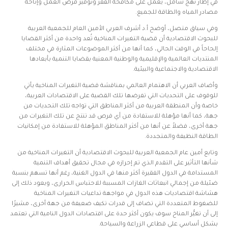
في إطار نهج شامل، يعمل على مكافحة الفقر وتوفير فرص العمل وإتاحة
مصادر المياه والطاقة للجميع.
وفي سياق متصل، أوضح أ.د أشرف العربي الأمين العام للجمعية العربية
للبحوث الاقتصادية أن قضية التغيرات المناخية تُعد واحدة من أكثر القضايا
إلحاحاً في الوقت الحالي، كما أنها من أكثر الموضوعات المثارة في مختلف
المنتديات العالمية والإقليمية والوطنية المعنية بقضايا التنمية بأبعادها
الاقتصادية والاجتماعية والبيئية.
وأضاف العربي أن الاهتمام العالمي بمناقشة قضية التغيرات المناخية يأتي
للوقوف على التحديات التي تفرضها تلك القضية على الاقتصادات العربية،
خاصة وأن المنطقة العربية من أكثر المناطق التي تواجه تلك التحديات من
جهة، كما أنها مؤهلة للاستفادة من أي فرص قد تنتج عن تلك التغيرات من
جهة أخرى، فضلاً عن أنها من أكثر المناطق المؤهلة للاستفادة من إمكانيات
الطاقة النظيفة والمتجددة.
وتابع أمين عام الجمعية العربية للبحوث الاقتصادية أن التغيرات المناخية من
شأنها التأثير على التقدم الذي تم إحرازه في مجال تحقيق أهداف التنمية
المستدامة في الدول الفقيرة أكثر منها في الدول الغنية، رغم أنها تسهم بنسبة
ضئيلة من إجمالي انبعاثات الغازات المسببة للاحتباس الحرارى، ويعود ذلك إلى
هشاشة اقتصاديات هذه الدول في مواجهة تداعيات التغيرات المناخية
للضغوط المتعددة التي تضاف إلى قدرات تكيف ضعيفة من جهة أخرى، مشيرًا
إلى أن تغيُّر المناخ سوف يكون أكثر حدة على اقتصادات الدول النامية التي تعتمد
بشكل أساسي على قطاعي الزراعة والسياحة.