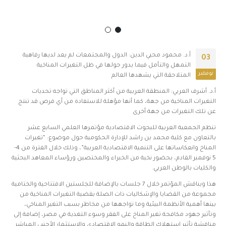
أ.د. محمود محيي الدين: الدول والمجتمعات لم يعد لديها رفاهية
03
التمهل والتأمل فيما يدور حولها في ظل التغيرات المناخية
نوفمبر
المتلاحقة التي يشهدها العالم
أ.د. أشرف العربي: المنطقة العربية من أكثر المناطق التي تواجه تحديات
التغيرات المناخية من جهة، كما أنها مؤهلة للاستفادة من أي فرص قد تنتج
عن تلك التغيرات من جهة أخرى
تنظم الجمعية العربية للبحوث الاقتصادية مؤتمرها العلمي السابع عشر
بالتعاون مع كلية محمد بن راشد للإدارة الحكومية حول موضوع: “تغيرات
المناخ وانعكاساتها على التنمية الاقتصادية العربية”، وذلك خلال الفترة من 4-
5 نوفمبر القادم، بحضور نخبة من الخبراء والمختصين ورؤساء المعاهد البحثية
والكليات بالوطن العربي.
هذا ويناقش المؤتمر خلال 7 جلسات بالإضافة للجلستين الافتتاحية والختامية
مجموعة من القضايا والإشكاليات ذات الصلة بقضية التغيرات المناخية من
بينها أهمية الأنظمة البيئية وما تواجهها من مخاطر بسبب التغير المناخي،
وتأثير جهود مكافحة تغير المناخ على الفقر وسوء التغذية في مصر، إضافة إلى
مناقشة تأثير استهلاك الطاقة والنمو الاقتصادي والاستثمار الأجنبي المباشر