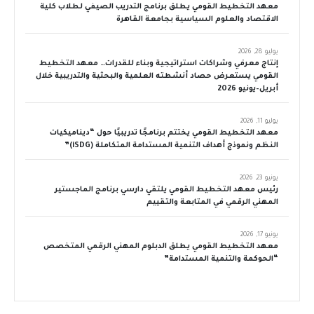
معهد التخطيط القومي يطلق برنامج التدريب الصيفي لطلاب كلية
الاقتصاد والعلوم السياسية بجامعة القاهرة
يوليو 28, 2026
إنتاج معرفي وشراكات استراتيجية وبناء للقدرات… معهد التخطيط
القومي يستعرض حصاد أنشطته العلمية والبحثية والتدريبية خلال
أبريل–يونيو 2026
يوليو 11, 2026
معهد التخطيط القومي يختتم برنامجًا تدريبيًا حول “ديناميكيات
النظم ونموذج أهداف التنمية المستدامة المتكاملة (iSDG)”
يونيو 23, 2026
رئيس معهد التخطيط القومي يلتقي دارسي برنامج الماجستير
المهني الرقمي في المتابعة والتقييم
يونيو 17, 2026
معهد التخطيط القومي يطلق الدبلوم المهني الرقمي المتخصص
“الحوكمة والتنمية المستدامة”