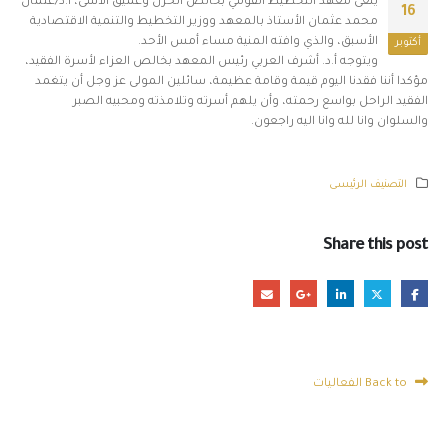
ينعى معهد التخطيط القومي بخالص الحزن وعميق الأسى، أ.د/عثمان
16
محمد عثمان الأستاذ بالمعهد ووزير التخطيط والتنمية الاقتصادية
الأسبق، والذي وافته المنية مساء أمس الأحد.
أكتوبر
ويتوجه أ.د. أشرف العربي رئيس المعهد بخالص العزاء لأسرة الفقيد،
مؤكدا أننا فقدنا اليوم قيمة وقامة عظيمة، سائلين المولى عز وجل أن يتغمد
الفقيد الراحل بواسع رحمته، وأن يلهم أسرته وتلامذته ومحبيه الصبر
والسلوان وانا لله وانا اليه راجعون.
التصنيف الرئيسى
Share this post
Back to الفعاليات