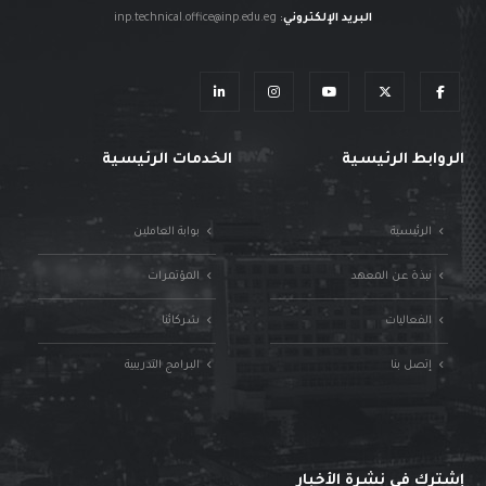
البريد الإلكتروني
:
inp.technical.office@inp.edu.eg
الروابط الرئيسية
الخدمات الرئيسية
الرئيسية
بوابة العاملين
نبذة عن المعهد
المؤتمرات
الفعاليات
شركائنا
إتصل بنا
البرامج التدريبية
إشترك في نشرة الأخبار