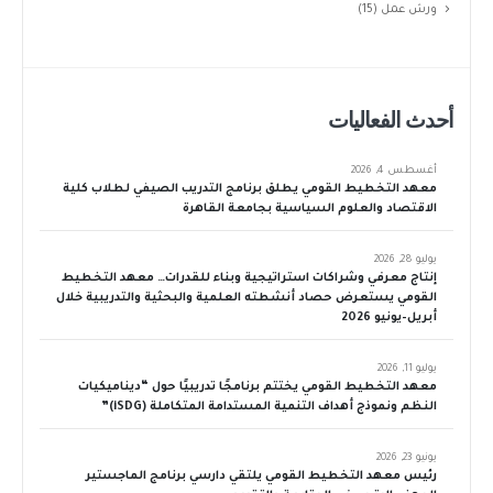
ورش عمل
(15)
أحدث الفعاليات
أغسطس 4, 2026
معهد التخطيط القومي يطلق برنامج التدريب الصيفي لطلاب كلية
الاقتصاد والعلوم السياسية بجامعة القاهرة
يوليو 28, 2026
إنتاج معرفي وشراكات استراتيجية وبناء للقدرات… معهد التخطيط
القومي يستعرض حصاد أنشطته العلمية والبحثية والتدريبية خلال
أبريل–يونيو 2026
يوليو 11, 2026
معهد التخطيط القومي يختتم برنامجًا تدريبيًا حول “ديناميكيات
النظم ونموذج أهداف التنمية المستدامة المتكاملة (iSDG)”
يونيو 23, 2026
رئيس معهد التخطيط القومي يلتقي دارسي برنامج الماجستير