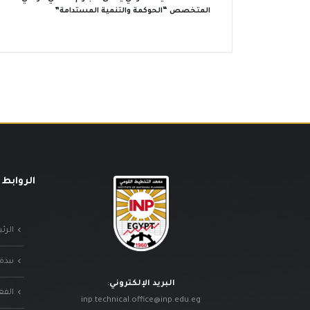
المتخصص “الحوكمة والتنمية المستدامة”
الروابط 
الرئ
نبذة
البريد الإلكتروني
:
الفع
inp.technical.office@inp.edu.eg