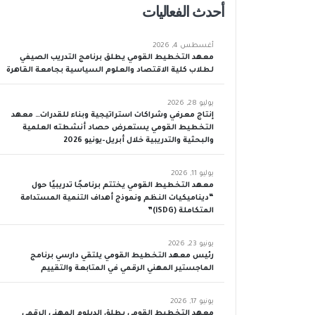
أحدث الفعاليات
أغسطس 4, 2026
معهد التخطيط القومي يطلق برنامج التدريب الصيفي
لطلاب كلية الاقتصاد والعلوم السياسية بجامعة القاهرة
يوليو 28, 2026
إنتاج معرفي وشراكات استراتيجية وبناء للقدرات… معهد
التخطيط القومي يستعرض حصاد أنشطته العلمية
والبحثية والتدريبية خلال أبريل–يونيو 2026
يوليو 11, 2026
معهد التخطيط القومي يختتم برنامجًا تدريبيًا حول
“ديناميكيات النظم ونموذج أهداف التنمية المستدامة
المتكاملة (iSDG)”
يونيو 23, 2026
رئيس معهد التخطيط القومي يلتقي دارسي برنامج
الماجستير المهني الرقمي في المتابعة والتقييم
يونيو 17, 2026
معهد التخطيط القومي يطلق الدبلوم المهني الرقمي