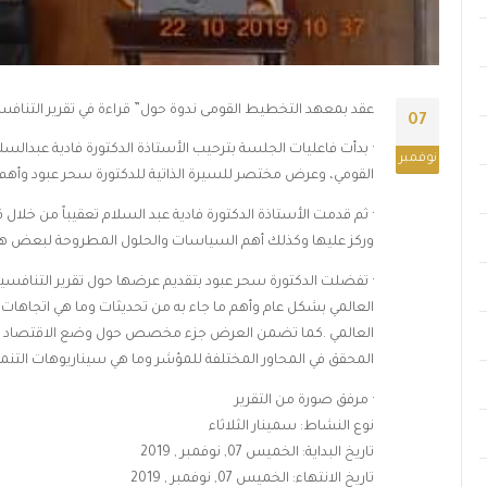
عقد بمعهد التخطيط القومى ندوة حول” قراءة في تقرير التنافسية العالمية 2019 بالتركيز على جمهو
07
· بدأت فاعليات الجلسة بترحيب الأستاذة الدكتورة فادية عبدا
نوفمبر
القومي، وعرض مختصر للسيرة الذاتية للدكتورة سحر عبود وأهم مج
· ثم قدمت الأستاذة الدكتورة فادية عبد السلام تعقيباً من خلال قر
وركز عليها وكذلك أهم السياسات والحلول المطروحة لبعض هذه ا
العالمي بشكل عام وأهم ما جاء به من تحديثات وما هي اتجاهات
المحقق في المحاور المختلفة للمؤشر وما هي سيناريوهات التنمية
· مرفق صورة من التقرير
نوع النشاط: سمينار الثلاثاء
تاريخ البداية: الخميس 07, نوفمبر , 2019
تاريخ الانتهاء: الخميس 07, نوفمبر , 2019