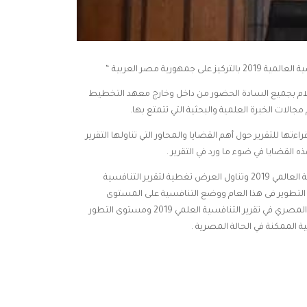
رية مصر العربية “
لسلام بجميع السادة الحضور من داخل وخارج معهد التخطيط
الات الخبرة العلمية والبحثية التي تتمتع بها.
اءتها للتقرير حول أهم القضايا والمحاور التي تناولها التقرير
لقضايا في ضوء ما ورد في التقرير .
· تفضلت الدكتورة سحر عبود بتقديم عرضها حول تقرير التنافسية العالمي 2019 وتناول العرض تغطية لتقرير التنافسية
 التطوير فى هذا العام ووضع التنافسية على المستوى
العالمي .كما تضمن العرض جزء مخصص حول وضع الاقتصاد المصري في تقرير التنافسية العلمي 2019 ومستوى التطور
 الممكنة في الحالة المصرية .