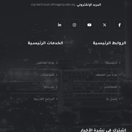
البريد الإلكتروني
:
inp.technical.office@inp.edu.eg
الروابط الرئيسية
الخدمات الرئيسية
الرئيسية
بوابة العاملين
نبذة عن المعهد
المؤتمرات
الفعاليات
شركائنا
إتصل بنا
البرامج التدريبية
إشترك في نشرة الأخبار