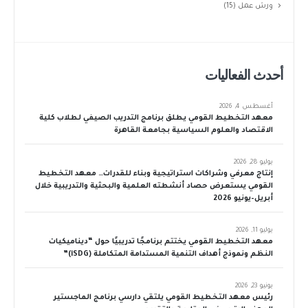
ورش عمل
(15)
أحدث الفعاليات
أغسطس 4, 2026
معهد التخطيط القومي يطلق برنامج التدريب الصيفي لطلاب كلية
الاقتصاد والعلوم السياسية بجامعة القاهرة
يوليو 28, 2026
إنتاج معرفي وشراكات استراتيجية وبناء للقدرات… معهد التخطيط
القومي يستعرض حصاد أنشطته العلمية والبحثية والتدريبية خلال
أبريل–يونيو 2026
يوليو 11, 2026
معهد التخطيط القومي يختتم برنامجًا تدريبيًا حول “ديناميكيات
النظم ونموذج أهداف التنمية المستدامة المتكاملة (iSDG)”
يونيو 23, 2026
رئيس معهد التخطيط القومي يلتقي دارسي برنامج الماجستير