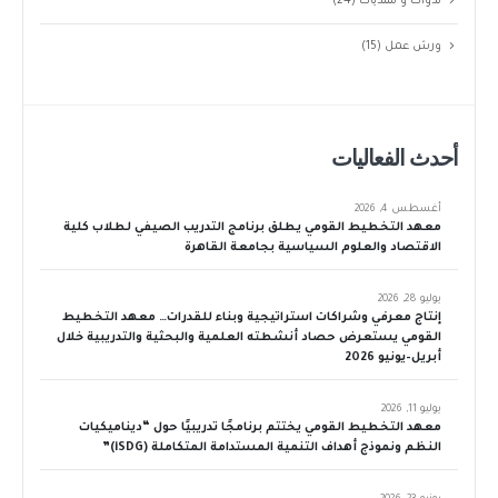
ندوات و منتديات
(24)
ورش عمل
(15)
أحدث الفعاليات
أغسطس 4, 2026
معهد التخطيط القومي يطلق برنامج التدريب الصيفي لطلاب كلية
الاقتصاد والعلوم السياسية بجامعة القاهرة
يوليو 28, 2026
إنتاج معرفي وشراكات استراتيجية وبناء للقدرات… معهد التخطيط
القومي يستعرض حصاد أنشطته العلمية والبحثية والتدريبية خلال
أبريل–يونيو 2026
يوليو 11, 2026
معهد التخطيط القومي يختتم برنامجًا تدريبيًا حول “ديناميكيات
النظم ونموذج أهداف التنمية المستدامة المتكاملة (iSDG)”