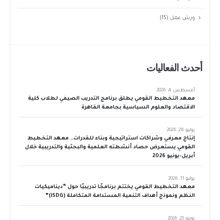
ورش عمل
(15)
أحدث الفعاليات
أغسطس 4, 2026
معهد التخطيط القومي يطلق برنامج التدريب الصيفي لطلاب كلية
الاقتصاد والعلوم السياسية بجامعة القاهرة
يوليو 28, 2026
إنتاج معرفي وشراكات استراتيجية وبناء للقدرات… معهد التخطيط
القومي يستعرض حصاد أنشطته العلمية والبحثية والتدريبية خلال
أبريل–يونيو 2026
يوليو 11, 2026
معهد التخطيط القومي يختتم برنامجًا تدريبيًا حول “ديناميكيات
النظم ونموذج أهداف التنمية المستدامة المتكاملة (iSDG)”
يونيو 23, 2026