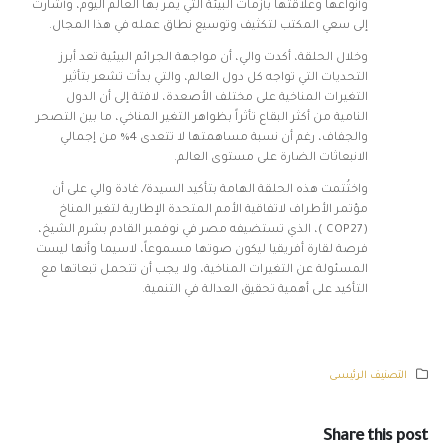
وأنواعها وعلاقتها بأزمات البيئة التي يمر بها العالم اليوم، وأشارت
إلى سعي المكتب لتكثيف وتوسيع نطاق عمله في هذا المجال.
وخلال الحلقة، أكدت والي، أن مواجهة الجرائم البيئية تعد أبرز
التحديات التي تواجه كل دول العالم، والتي بدأت تشعر بتأثير
التغيرات المناخية على مختلف الأصعدة، لافتة إلى أن الدول
النامية من أكثر البقاع تأثراً بظواهر التغير المناخي، ما بين التصحر
والجفاف، رغم أن نسبة مساهمتها لا تتعدى 4% من إجمالي
الانبعاثات الضارة على مستوى العالم.
واختُتمت هذه الحلقة الهامة بتأكيد السيدة/ غادة والي على أن
مؤتمر الأطراف لاتفاقية الأمم المتحدة الإطارية لتغير المناخ
(COP27 )، الذي تستضيفه مصر في نوفمبر القادم بشرم الشيخ،
فرصة لقارة أفريقيا ليكون صوتها مسموعاً، لاسيما وأنها ليست
المسئولة عن التغيرات المناخية، ولا يجب أن تتحمل تبعاتها مع
التأكيد على أهمية تحقيق العدالة في التنمية.
التصنيف الرئيسى
Share this post