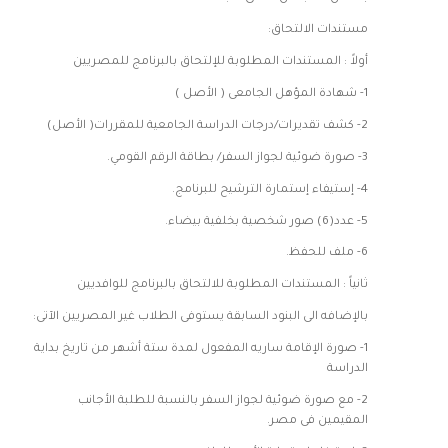
مستندات الالتحاق:
أولاً : المستندات المطلوبة للإلتحاق بالبرنامج للمصريين
1- شهادة المؤهل الجامعى ( الأصل )
2- كشف تقديرات/درجات الدراسة الجامعية للمقررات( الأصل)
3- صورة ضوئية لجواز السفر/ بطاقة الرقم القومي.
4- إستيفاء إستمارة الترشيح للبرنامج.
5- عدد(6) صور شخصية بخلفية بيضاء.
6- ملف للحفظ.
ثانياً : المستندات المطلوبة للالتحاق بالبرنامج للوافديين
بالإضافه الى البنود السابقة يستوفى الطلاب غير المصريين الآتى:
1- صورة الإقامة ساريه المفعول لمدة ستة أشهر من تاريخ بداية
الدراسة
2- مع صورة ضوئية لجواز السفر بالنسبة للطلبة الأجانب
المقيمين فى مصر.