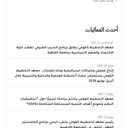
ورش عمل
(15)
أحدث الفعاليات
أغسطس 4, 2026
معهد التخطيط القومي يطلق برنامج التدريب الصيفي لطلاب كلية
الاقتصاد والعلوم السياسية بجامعة القاهرة
يوليو 28, 2026
إنتاج معرفي وشراكات استراتيجية وبناء للقدرات… معهد التخطيط
القومي يستعرض حصاد أنشطته العلمية والبحثية والتدريبية خلال
أبريل–يونيو 2026
يوليو 11, 2026
معهد التخطيط القومي يختتم برنامجًا تدريبيًا حول “ديناميكيات
النظم ونموذج أهداف التنمية المستدامة المتكاملة (iSDG)”
يونيو 23, 2026
رئيس معهد التخطيط القومي يلتقي دارسي برنامج الماجستير
المهني الرقمي في المتابعة والتقييم