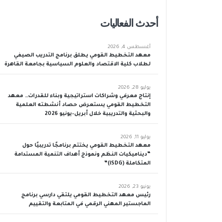
أحدث الفعاليات
أغسطس 4, 2026
معهد التخطيط القومي يطلق برنامج التدريب الصيفي
لطلاب كلية الاقتصاد والعلوم السياسية بجامعة القاهرة
يوليو 28, 2026
إنتاج معرفي وشراكات استراتيجية وبناء للقدرات… معهد
التخطيط القومي يستعرض حصاد أنشطته العلمية
والبحثية والتدريبية خلال أبريل–يونيو 2026
يوليو 11, 2026
معهد التخطيط القومي يختتم برنامجًا تدريبيًا حول
“ديناميكيات النظم ونموذج أهداف التنمية المستدامة
المتكاملة (iSDG)”
يونيو 23, 2026
رئيس معهد التخطيط القومي يلتقي دارسي برنامج
الماجستير المهني الرقمي في المتابعة والتقييم