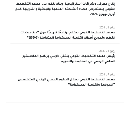
إنتاج معرفي وشراكات استراتيجية وبناء للقدرات… معهد التخطيط
القومي يستعرض حصاد أنشطته العلمية والبحثية والتدريبية خلال
أبريل–يونيو 2026
يوليو 11, 2026
معهد التخطيط القومي يختتم برنامجًا تدريبيًا حول “ديناميكيات
النظم ونموذج أهداف التنمية المستدامة المتكاملة (iSDG)”
يونيو 23, 2026
رئيس معهد التخطيط القومي يلتقي دارسي برنامج الماجستير
المهني الرقمي في المتابعة والتقييم
يونيو 17, 2026
معهد التخطيط القومي يطلق الدبلوم المهني الرقمي المتخصص
“الحوكمة والتنمية المستدامة”