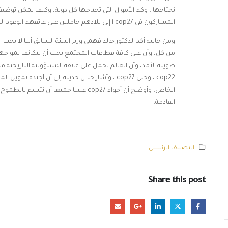
نحتاجها ، وكم الأموال التي تحتاجها كل دولة، وكيف يمكن توظيف
المشاركون في cop27 ا إلى بلادهم حاملين على عاتقهم الوعود الزامية التنفيذ
ومن جانبه أكد الدكتور خالد فهمي وزير البيئة السابق أننا لا يج
من كل، وأن على كافة قطاعات المجتمع يجب أن تتكاتف لمواجهة ا
طويلة الأمد، وأن العالم يحمل على عاتقه المسؤولية التاريخية منذ
cop22 ، وحتى cop27 ، وأشار خلال حديثه إلى أن أج
الخاص، وأوضح أن أجواء cop27 علينا جم
القادمة.
التصنيف الرئيسى
Share this post