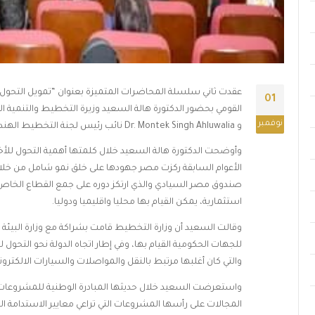
عقدت ثاني سلسلة المحاضرات المتميزة بعنوان “تمويل التحول ل
01
نوفمبر
و Dr. Montek Singh Ahluwalia نائب رئيس لجنة التخطيط الهندي والدكتور خالد فهمي وزير البيئة السابق.
وأوضحت الدكتورة هالة السعيد خلال كلمتها أهمية التحول للأخضر
الأعوام السابقة ركزت مصر جهودها على خلق نمو شامل من خلال 
صندوق مصر السيادي والذي ارتكز دوره على جمع القطاع الخ
استثمارية، يمكن القيام بها محليا واقليميا ودوليا.
وقالت السعيد أن وزارة التخطيط قامت بشراكة مع وزارة البيئة ف
والتي كان أغلبها مرتبط بالنقل والمواصلات والسيارات الالكتروني
واستعرضت السعيد خلال حديثها المبادرة الوطنية للمشروعات ا
المجالات على رأسها المشروعات التي تراعي معايير الاستدامة الب