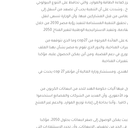
 كفاءة الطاقة والموارد، والتي تحافظ على التنوع البيولوجي
ناخ.، وشددت على أن التنمية يجب أن تصعد من أسفل إلى
حماس من قبل المشاركين فيها، وأن الوزارة تسعى لنقل
التجربة المصرية اقليميا ودوليا، وذلك في إطار الجهود الرامية إلى تحقيق التنمية المستدامة لتنفيذ رؤية مصر 2030 من خلال
ة، وتنفيذ الاستراتيجية الوطنية لتغير المناخ 2050.
وأكد الدكتور محمود محيي الدين، رائد المناخ في COP27 ، في كلمته على الفائدة المرجوة من cop27 وما الذي نتوقعه من
ات المناخية، والدور الذي تقوم به مصر بشأن بهذا الملف
محوري في دعم القضية، ومن أين يمكن الحصول عليه، مؤكدا
غيرات المناخية.
وأوضح ” Montek Singh Ahluwalia نائب رئيس لجنة التخطيط الهندي، ومستشار وزارة المالية أن مؤتمر cop 27 يحدث في
اول فيها أليات حكومة الهند للحد من انبعاثات الكربون من
د الأحفوري، وأن العديد من الشركات والمصانع استخدموا
ا ، وأننا بحاجة إلى إعادة توزيع الموارد، والدعم غير المنتج
وشدد على أن المطلوب من cop27 وضع أهداف قابلة للتحقق بحيث يمكن الوصول إلى صفر انبعاثات بحلول 2050، مؤكدا
 الحد من تخفيض الانبعاثات، وأن تحدد الاستثمارات التي