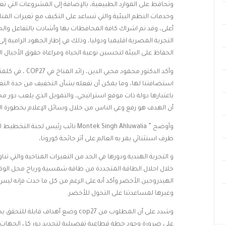
وتحافظ على الموارد الطبيعية، بالإضافة إلى المشروعات التي تعزز
وخدمات النظم البيئية والتي تساعد على التكيف مع تغيرات الم
أعلى، وقد تم اشراك كافة المحافظات بها وأشادت بالتفاعل وال
الحفاظ على البيئة لتحسين نوعية الحياة ومراعاة حقوق الأجيال القادم
استضافتنا لها، وما يمكن أن تفعله بشأن التخفيف من حدة التغير
باعتبارها دولة ذات موقع استراتيجي، والتمويل الذي يلعب دور 
أن الهدف هو رفع وعي الناس من خلال وسائل الإعلام بخطورة الت
ظرف استثنائي يمر به العالم على أثر جائحة كورونا،
و التجربة الهندية ودورها في الحد من التغيرات المناخية والتي تن
خلال احلال الطاقة المتجددة من طاقة شمسية ورياح محل الوقو
الهيدروجين الأخضر وأكد أنه على الرغم من كل ما حدث فإنه ليس كافي
وغيرها لمساعدتنا على التحول للأخضر.
على ضرورة وجود خطة قطاعية تفصيلية لتحديد دور كل الجهات في