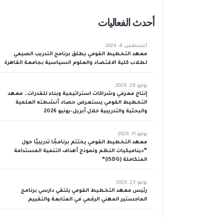
أحدث الفعاليات
أغسطس 4, 2026
معهد التخطيط القومي يطلق برنامج التدريب الصيفي
لطلاب كلية الاقتصاد والعلوم السياسية بجامعة القاهرة
يوليو 28, 2026
إنتاج معرفي وشراكات استراتيجية وبناء للقدرات… معهد
التخطيط القومي يستعرض حصاد أنشطته العلمية
والبحثية والتدريبية خلال أبريل–يونيو 2026
يوليو 11, 2026
معهد التخطيط القومي يختتم برنامجًا تدريبيًا حول
“ديناميكيات النظم ونموذج أهداف التنمية المستدامة
المتكاملة (iSDG)”
يونيو 23, 2026
رئيس معهد التخطيط القومي يلتقي دارسي برنامج
الماجستير المهني الرقمي في المتابعة والتقييم