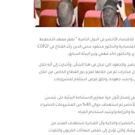
لاقتصاد الأخضر في الدول النامية ” بمقر معهد التخطيط
القومي بحضور الدكتورة هالة السعيد وزيرة التخطيط والتنمية الاقتصادية والدكتور محمود محيي الدين رائد المناخ في COP27
، والجهود التي تبذل في هذا الشأن، وأشارت إلى أنه خلال
مبادرات تم من خلالها تعزيز دور القطاع الخاص من خلال
اص وحشد جهوده، وخلق فرص استثمار لمشروعات
ي إصدار لأول مرة معايير الاستدامة البيئية حتى يتسنى
للجهات الحكومية القيام بها، وفي إطار اتجاه الدولة نحو التحول للأخضر تم استهداف حوالي 40% من المشروعات الخضراء
ة والزراعة وترشيد استخدام المياه.
لخضراء والذكية وأن المبادرة تستهدف العديد من
يئية، والتي تؤدي إلى خفض انبعاثات الكربون والتلوث،