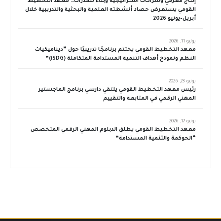
إنتاج معرفي وشراكات استراتيجية وبناء للقدرات… معهد التخطيط
القومي يستعرض حصاد أنشطته العلمية والبحثية والتدريبية خلال
أبريل–يونيو 2026
يوليو 11, 2026
معهد التخطيط القومي يختتم برنامجًا تدريبيًا حول “ديناميكيات
النظم ونموذج أهداف التنمية المستدامة المتكاملة (iSDG)”
يونيو 23, 2026
رئيس معهد التخطيط القومي يلتقي دارسي برنامج الماجستير
المهني الرقمي في المتابعة والتقييم
يونيو 17, 2026
معهد التخطيط القومي يطلق الدبلوم المهني الرقمي المتخصص
“الحوكمة والتنمية المستدامة”