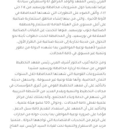
العربي رئيس المعهد والوفد المرافق له واستعرض سيادته
عرضا تقديميا حول مشروعات محافظة بورسعيد من ٢٠١٤ حتى
٢٠٢٢، وألقى الضوء على التطورات التي شهدتها المحافظة في
الأونة الأخيرة ، والتي من بينها إنشاء مناطق استثمارية صناعية
على أعلى مستوى مثل الهيئة العامة للاستثمار والمنطقة
الصناعية جنوب بورسعيد، منوها للحديث عن الكيانات الصناعية
العملاقة في بورسعيد، وأن المحافظة اتخذت خطوات ثابتة نحو
التحول من مدينة تجارية إلى مدينة صناعية من الطراز الأول،
مشيرا لأهمية توعية المواطنين بما تشهده الدولة من تطور
وتنمية غير مسبوق في كافة المجالات.
ومن جانبه أعرب الدكتور أشرف العربي رئيس معهد التخطيط
القومي عن سعادته لزيارة محافظة بورسعيد مشيدا
بالمشروعات القومية التي شهدتها المحافظة خلال السنوات
الثمان الماضية، وأنها نقلة نوعية غير مسبوقة ، واستهل حديثه
بالتأكيد على أن معهد التخطيط القومي من أعرق المؤسسات في
مجالات التخطيط والتنمية ويقدم العديد من الأنشطة التدريببة
التي تسهم في خدمة وبناء المجتمع، وأنه يمتلك ثمان مراكز
علمية تغطي كافة المجالات ، وحوالي 120 عضو هيئة علمية ،
والتأكيد على أن المعهد على استعداد لتقديم كافة سبل الدعم ،
مؤكدا على ضرورة توعية المواطن بما يحدث حوله من انجازات
على الرغم من التحديات الاقتصادية التي تواجهها الدولة ، متمنيا
مزيد من الاستقرار والتنمية تحت لقيادة السيد الرئيس عبد الفتاح