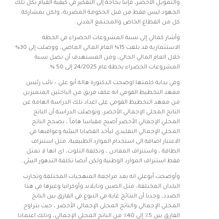
والتمويل الأخضر، فإننا بحاجة إلى التفكير في كيفية القيام بكل تلك
الجهود ليس فقط من قبل الحكومة المصرية، ولكن بمشاركة
كل من القطاع الخاص والمجتمع المدني .
وأشار كمالي إلى نسبة المشروعات الخضراء في الخطة
الاستثمارية قد بلغت 15% العام المالي الماضي، ووصلت إلى 30%
خلال العام المالي الحالي، ومن المستهدف أن تصل نسبة
المشروعات الخضراء بخطة عام 24/2025 إلى 50 %.
وفي بداية كلمتها اوضحت الدكتورة هالة أبو علي – نائب رئيس
معهد التخطيط القومي انه عكف فريق من الباحثين المتميزين
من معهد التخطيط القومي على اعداد تلك الدراسة الهامة عن
الناتج المحلي الإجمالي الأخضر، وتوصلت الدراسة أن الناتج
المحلي الإجمالي الأخضر أصبح مقياسا هاماً ، يصحح الناتج
المحلي الإجمالي التقليدي ليأخذ القضايا البيئية وعواقبها في
الاعتبار اضافة الى استخدام الموارد الطبيعية، مثل استنزاف
الطاقة ، واستنزاف المعادن ، وتكلفة التلوث، اى انها لا تمثل
فقط استنزاف الموارد الوطنية ولكن أيضا تكلفة التدهور البيئي .
وأوضحت أبوعلي انه بعد مراجعة المنهجيات المختلفة وتجارب
البلدان المختلفة، مثل الصين وتايلاند وأوكرانيا وغيرها في هذا
الصدد، وجدنا أن النتائج غاية في التنوع في الفارق بين الناتج
المحلي الإجمالي والناتج المحلي الإجمالي الأخضر ، حيث يتراوح
الفارق بين 5٪ إلى 40٪ من الناتج المحلي الإجمالي، وذلك اعتمادا