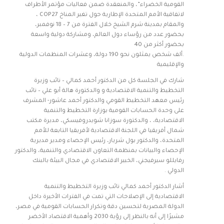
القومية الخضراء”، والمنعقدة ضمن فعاليات مؤتمر الأطراف
لاتفاقية الأمم المتحدة الإطارية حول تغير المناخ COP27 ،
والمقام بمدينة شرم الشيخ خلال الفترة من 7 – 18 نوفمبر،
بحضور عدد من رؤساء دول العالم، ومشاركة دولية واسعة
بحضور أكثر من 40
.ألف شخص يمثلون نحو 190 دولة، وعشرات المنظمات الدولية
والإقليمية
شارك في الجلسة كل من الدكتور أحمد كمالي – نائب وزيرة
التخطيط والتنمية الاقتصادية و والدكتورة هالة أبو علي – نائب
رئيس معهد التخطيط القومي والدكتور أحمد عاشور- المشرف
على وحدة الحسابات القومية بوزارة التخطيط والتنمية
الاقتصادية، ، والدكتورة سوزانا شويدروفيسكي، مديرة مكتب
شمال أفريقيا في اللجنة الاقتصادية لأفريقيا التابعة للأمم
المتحدة، والدكتور بول شريار، رئيس الإحصاء ومدير مديرية
الإحصاء والبيانات بمنظمة التعاون الاقتصادي والتنمية، والدكتور
رفايللو سيرفيجني، الخبير الاقتصادي في مجال البيئة بالبنك
الدولي .
أشار الدكتور أحمد كمالي نائب وزيرة التخطيط والتنمية
الاقتصادية إلى الإصلاحات التي تمت في الفترات الأخيرة داخل
الدولة المصرية لتحسين دقة وتكرار الحسابات القومية في مصر،
مشيرًا إلى أنه بالنظر إلى رؤية 2030 وأهمية الاقتصاد الأخضر