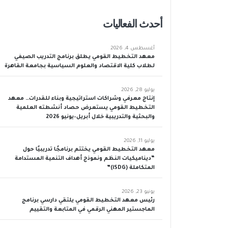
أحدث الفعاليات
أغسطس 4, 2026
معهد التخطيط القومي يطلق برنامج التدريب الصيفي
لطلاب كلية الاقتصاد والعلوم السياسية بجامعة القاهرة
يوليو 28, 2026
إنتاج معرفي وشراكات استراتيجية وبناء للقدرات… معهد
التخطيط القومي يستعرض حصاد أنشطته العلمية
والبحثية والتدريبية خلال أبريل–يونيو 2026
يوليو 11, 2026
معهد التخطيط القومي يختتم برنامجًا تدريبيًا حول
“ديناميكيات النظم ونموذج أهداف التنمية المستدامة
المتكاملة (iSDG)”
يونيو 23, 2026
رئيس معهد التخطيط القومي يلتقي دارسي برنامج
الماجستير المهني الرقمي في المتابعة والتقييم