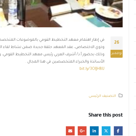
في إطار اهتمام معهد التخطيط القومي بالموضوعات المتخصصة 
26
وذوي الاختصاص، عقد المعهد حلقة جديدة ضمن نشاط لقاء الخبرا
نوفمبر
وذلك بحضور أ.د/ أشرف العربي رئيس معهد التخطيط القومي، وأ.د
الأساتذة والخبراء المتخصصين في هذا المجال .
bit.ly/3OIJH8U
التصنيف الرئيسى
Share this post