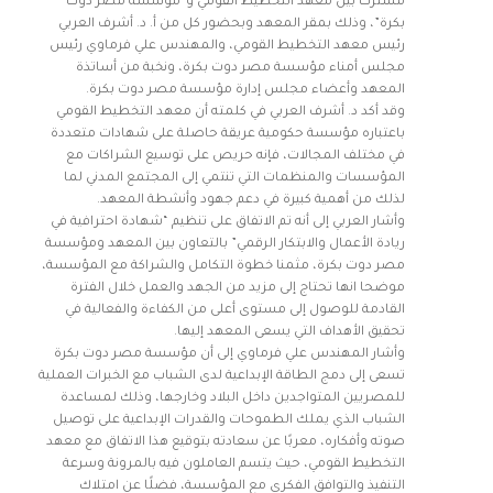
مشترك بين معهد التخطيط القومي و”مؤسسة مصر دوت
بكرة”، وذلك بمقر المعهد وبحضور كل من أ. د. أشرف العربي
رئيس معهد التخطيط القومي، والمهندس علي فرماوي رئيس
مجلس أمناء مؤسسة مصر دوت بكرة، ونخبة من أساتذة
المعهد وأعضاء مجلس إدارة مؤسسة مصر دوت بكرة.
وقد أكد د. أشرف العربي في كلمته أن معهد التخطيط القومي
باعتباره مؤسسة حكومية عريقة حاصلة على شهادات متعددة
في مختلف المجالات، فإنه حريص على توسيع الشراكات مع
المؤسسات والمنظمات التي تنتمي إلى المجتمع المدني لما
لذلك من أهمية كبيرة في دعم جهود وأنشطة المعهد.
وأشار العربي إلى أنه تم الاتفاق على تنظيم “شهادة احترافية في
ريادة الأعمال والابتكار الرقمي” بالتعاون بين المعهد ومؤسسة
مصر دوت بكرة، مثمنا خطوة التكامل والشراكة مع المؤسسة،
موضحا انها تحتاج إلى مزيد من الجهد والعمل خلال الفترة
القادمة للوصول إلى مستوى أعلى من الكفاءة والفعالية في
تحقيق الأهداف التي يسعى المعهد إليها.
وأشار المهندس علي فرماوي إلى أن مؤسسة مصر دوت بكرة
تسعى إلى دمج الطاقة الإبداعية لدى الشباب مع الخبرات العملية
للمصريين المتواجدين داخل البلاد وخارجها، وذلك لمساعدة
الشباب الذي يملك الطموحات والقدرات الإبداعية على توصيل
صوته وأفكاره، معربًا عن سعادته بتوقيع هذا الاتفاق مع معهد
التخطيط القومي، حيث يتسم العاملون فيه بالمرونة وسرعة
التنفيذ والتوافق الفكري مع المؤسسة، فضلًا عن امتلاك