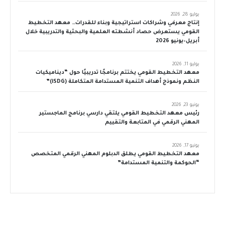
يوليو 28, 2026
إنتاج معرفي وشراكات استراتيجية وبناء للقدرات… معهد التخطيط
القومي يستعرض حصاد أنشطته العلمية والبحثية والتدريبية خلال
أبريل–يونيو 2026
يوليو 11, 2026
معهد التخطيط القومي يختتم برنامجًا تدريبيًا حول “ديناميكيات
النظم ونموذج أهداف التنمية المستدامة المتكاملة (iSDG)”
يونيو 23, 2026
رئيس معهد التخطيط القومي يلتقي دارسي برنامج الماجستير
المهني الرقمي في المتابعة والتقييم
يونيو 17, 2026
معهد التخطيط القومي يطلق الدبلوم المهني الرقمي المتخصص
“الحوكمة والتنمية المستدامة”