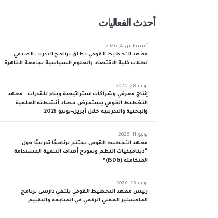
أحدث الفعاليات
أغسطس 4, 2026
معهد التخطيط القومي يطلق برنامج التدريب الصيفي
لطلاب كلية الاقتصاد والعلوم السياسية بجامعة القاهرة
يوليو 28, 2026
إنتاج معرفي وشراكات استراتيجية وبناء للقدرات… معهد
التخطيط القومي يستعرض حصاد أنشطته العلمية
والبحثية والتدريبية خلال أبريل–يونيو 2026
يوليو 11, 2026
معهد التخطيط القومي يختتم برنامجًا تدريبيًا حول
“ديناميكيات النظم ونموذج أهداف التنمية المستدامة
المتكاملة (iSDG)”
يونيو 23, 2026
رئيس معهد التخطيط القومي يلتقي دارسي برنامج
الماجستير المهني الرقمي في المتابعة والتقييم