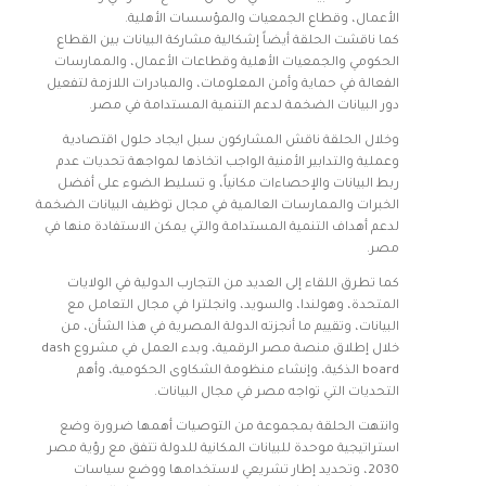
الأعمال، وقطاع الجمعيات والمؤسسات الأهلية.
كما ناقشت الحلقة أيضاً إشكالية مشاركة البيانات بين القطاع
الحكومي والجمعيات الأهلية وقطاعات الأعمال، والممارسات
الفعالة في حماية وأمن المعلومات، والمبادرات اللازمة لتفعيل
دور البيانات الضخمة لدعم التنمية المستدامة في مصر.
وخلال الحلقة ناقش المشاركون سبل ايجاد حلول اقتصادية
وعملية والتدابير الأمنية الواجب اتخاذها لمواجهة تحديات عدم
ربط البيانات والإحصاءات مكانياً، و تسليط الضوء على أفضل
الخبرات والممارسات العالمية في مجال توظيف البيانات الضخمة
لدعم أهداف التنمية المستدامة والتي يمكن الاستفادة منها في
مصر.
كما تطرق اللقاء إلى العديد من التجارب الدولية في الولايات
المتحدة، وهولندا، والسويد، وانجلترا في مجال التعامل مع
البيانات، وتقييم ما أنجزته الدولة المصرية في هذا الشأن، من
خلال إطلاق منصة مصر الرقمية، وبدء العمل في مشروع dash
board الذكية، وإنشاء منظومة الشكاوى الحكومية، وأهم
التحديات التي تواجه مصر في مجال البيانات.
وانتهت الحلقة بمجموعة من التوصيات أهمها ضرورة وضع
استراتيجية موحدة للبيانات المكانية للدولة تتفق مع رؤية مصر
2030، وتحديد إطار تشريعي لاستخدامها ووضع سياسات