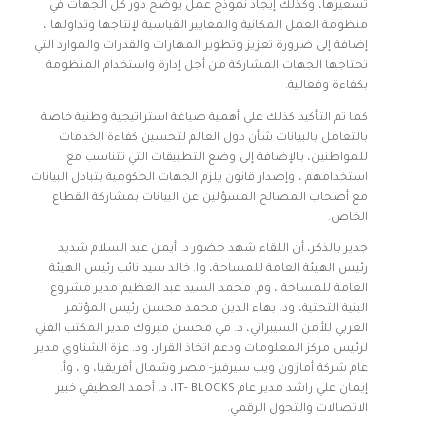
تسعيرها، وكذلك إيجاد نموذج عمل يوضح دور كل الجهات في
منظومة العمل المكانية والمعايير القياسية لإنتاجها وتداولها ،
إضافة إلى ضرورة تعزيز وتطوير المهارات والقدرات والموارد التي
تحتاجها الجهات المشاركة من أجل إدارة واستخدام المنظومة
بكفاءة وفعالية.
كما تم التأكيد كذلك على أهمية صياغة استراتيجية وطنية خاصة
بالتعامل بالبيانات شأن دول العالم لتحسين كفاءة الخدمات
للمواطنين، بالإضافة إلى وضع التطبيقات التي تتناسب مع
استخدامهم ، وإصدار قانون يلزم الجهات الحكومية بتبادل البيانات
مع أصحاب المصالح المسؤلين عن البيانات بمشاركة القطاع
الخاص.
جدير بالذكر، أن اللقاء شهد حضور د. أيمن عبد السلام شديد
رئيس الهيئة العامة للمساحة، وا. خالد سيد نائب رئيس الهيئة
العامة للمساحة ، وم. محمد السيد عبد العظيم مدير مشروع
البنية التحتية، ود. بهاء الدين محمد محسن رئيس المؤتمر
العربي للأمن السيبراني، د. مي محسن مبروك مدير المكتب الفني
لرئيس مركز المعلومات ودعم اتخاذ القرار، ود. عزة الشناوي مدير
عام شركة أمازون ويب سيرفيز- مصر وشمال أفريقيا، و ، وأ.
إيمان علي راشد مدير عام IT- BLOCKS، د. أحمد العطيفي خبير
الاتصالات والتحول الرقمي.