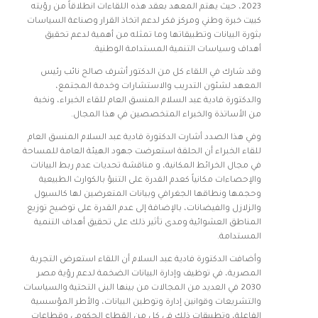
2023، حيث يهتم المعهد بعقد هذه اللقاءات انطلاقاً من رؤيته
كبيت خبرة وطني ومركز فكر لدعم اتخاذ القرار وصناعة السياسات
بثورة البيانات وتطبيقاتها وما تمثله من أهمية لدعم تحقيق
أهداف وسياسات التنمية المستدامة الوطنية.
وقد شارك في اللقاء كل من الدكتور أشرف صالح نائب رئيس
المعهد لشئون التدريب والاستشارات وخدمة المجتمع،
والدكتورة فادية عبد السلام المنسق العام للقاء الخبراء، ونخبة
من الأساتذة والخبراء المتخصصين في هذا المجال.
وفي هذا الصدد أشارت الدكتورة فادية عبد السلام المنسق العام
للقاء الخبراء أن الحلقة استعرضت جهود الهيئة العامة للمساحة
في مجال الخرائط المكانية، و مناقشة تحديات عدم ربط البيانات
والإحصاءات مكانياً كعدم القدرة على التنبؤ بالكوارث الطبيعية
وحجمها ونطاقها الجغرافي وبيانات المتعرضين لها كالسيول
والزلازل والفيضانات، بالإضافة إلى عدم القدرة على توضيح توزيع
المناطق العشوائية ومدى تأثير ذلك على تحقيق أهداف التنمية
المستدامة.
وأضافت الدكتورة فادية عبد السلام أن اللقاء استعرض التجربة
المصرية، في توظيف وإدارة البيانات الضخمة لدعم رؤية مصر
2030 في العديد من المجالات من بينها البنى التحتية والسياسات
والتشريعات وقوانين إدارة وتوطين البيانات، والأطر المؤسسية
الفاعلة، وتطبيقات ذلك في كل من القطاع الحكومي وقطاعات