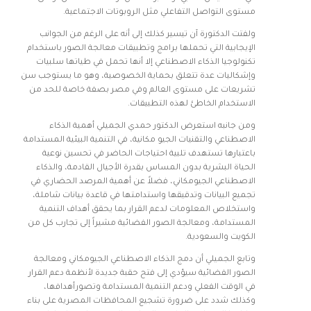
مستوى التواصل التفاعلي مثل الروبوتات الاجتماعية.
ولفتت الدكتورة آن تيسير كذلك إلى أنه على الرغم من الجوانب
الإيجابية التي تحملها برامج وتطبيقات معالجة الصور باستخدام
تكنولوجيا الذكاء الاصطناعي إلا أنها تحمل في طياتها سلبيات
وإشكاليات عدة تتعلق بحماية الخصوصية، وهو ما يستوجب سن
تشريعات على مستوى العالم وفي مصر بصفة خاصة للحد من
الاستخدام الخاطئ لهذه التطبيقات.
ومن جانبه استعرض الدكتور حمدي الجميلي أهمية الذكاء
الاصطناعي والتقنيات الجيو مكانية، في التنمية البيئية المستدامة
باعتبارها تستهدف تلبية احتياجات الحاضر في تحسين نوعية
الحياة البشرية بدون المساس بقدرة الأجيال القادمة، والذكاء
الاصطناعي الجيومكاني، فضلاً عن أهمية المرصد الحضاري في
تجميع البيانات وتدقيقها واستدامتها في قاعدة بيانات شاملة،
واستخلاص المعلومات لدعم القرار بما يحقق أهداف التنمية
المستدامة، ومعالجة الصور الفضائية مشيراً إلى تجارب كل من
الكويت والسعودية.
وتابع الجميلي أن دمج الذكاء الاصطناعي الجيومكاني ومعالجة
الصور الفضائية سيؤدي إلى فتح حقبة جديدة لأنظمة دعم القرار
في الوقت الفعلي ودعم التنمية المستدامة وتصورأهدافها،
وكذلك شدد على ضرورة تشجيع المحافظات المصرية على بناء