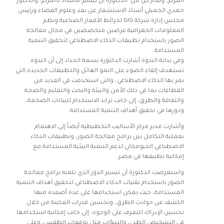
المركز، وقدم كل من: الدكتورة آن تيسير الأستاذ بالمركز، والدكتور
حمدي الجميلي أستاذ الاستشعار عن بعد وعلوم الفضاء ورئيس
مجلس إدارة شركة GIG لخرائط الأقمار الصناعية ونظم
المعلومات الجغرافية عرضين متخصصين في مجال معالجة
الصور باستخدام تطبيقات الذكاء الاصطناعي لتحقيق التنمية
المستدامة.
وفي بداية الندوة أشارت الدكتورة بسمة الحداد إلى أن الندوة
تستهدف إلقاء الضوء على النمو الهائل والتطبيقات الجديدة التي
يمر بها الذكاء الاصطناعي، والتي استخدمت في العديد من
القطاعات بما في ذلك الأمن والبيئة والبحث والتعليم والصحة
والثقافة والطرق، إلى جانب تزايد الاستخدام للبيانات الضخمة،
ودورها في تحقيق أهداف التنمية المستدامة.
وأشارت مدير مركز الأساليب التخطيطية أيضاً إلى الاهتمام
بعملية التكامل بين برامج معالجة الصور، وتطبيقات الذكاء
الاصطناعي الجيومكاني لدعم التنمية البيئية المستدامة مع
إمكانية تطبيقها في مصر.
واستعرضت الدكتورة آن تيسير الدور الذي تلعبه برامج معالجة
الصور باستخدام تقنيات الذكاء الاصطناعي لتحقيق أهداف التنمية
المستدامة، حيث يمكن استخدامها على عدة أصعدة منها
الكشف عن حوادث الطرق، وتحسين قدرات المكينة من خلال
تحسين الإدراك للتعرف على الوجوه، إلى جانب إمكانية استخدامها
في التشخيص الطبي، والتنبؤات مثل توقعات الطقس، وعلى