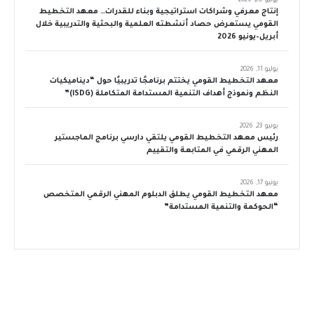
يوليو 28, 2026
إنتاج معرفي وشراكات استراتيجية وبناء للقدرات… معهد التخطيط
القومي يستعرض حصاد أنشطته العلمية والبحثية والتدريبية خلال
أبريل–يونيو 2026
يوليو 11, 2026
معهد التخطيط القومي يختتم برنامجًا تدريبيًا حول “ديناميكيات
النظم ونموذج أهداف التنمية المستدامة المتكاملة (iSDG)”
يونيو 23, 2026
رئيس معهد التخطيط القومي يلتقي دارسي برنامج الماجستير
المهني الرقمي في المتابعة والتقييم
يونيو 17, 2026
معهد التخطيط القومي يطلق الدبلوم المهني الرقمي المتخصص
“الحوكمة والتنمية المستدامة”