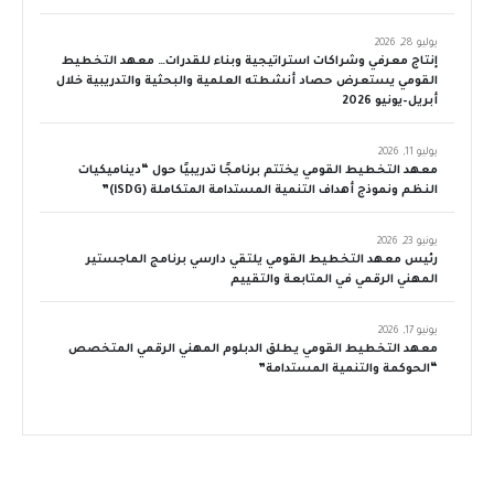
يوليو 28, 2026
إنتاج معرفي وشراكات استراتيجية وبناء للقدرات… معهد التخطيط
القومي يستعرض حصاد أنشطته العلمية والبحثية والتدريبية خلال
أبريل–يونيو 2026
يوليو 11, 2026
معهد التخطيط القومي يختتم برنامجًا تدريبيًا حول “ديناميكيات
النظم ونموذج أهداف التنمية المستدامة المتكاملة (iSDG)”
يونيو 23, 2026
رئيس معهد التخطيط القومي يلتقي دارسي برنامج الماجستير
المهني الرقمي في المتابعة والتقييم
يونيو 17, 2026
معهد التخطيط القومي يطلق الدبلوم المهني الرقمي المتخصص
“الحوكمة والتنمية المستدامة”