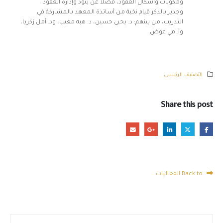
ومكونات وأشكال العقود، فضلاً عن بنود وإدارة العقود.
وجدير بالذكر قيام نخبة من أساتذة المعهد بالمشاركة في
التدريب، من بينهم: د. يحيى حسين، د. هبه مغيب، ود. أمل زكريا،
وأ. مي عوض.
التصنيف الرئيسى
Share this post
Back to الفعاليات