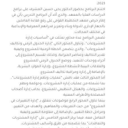
2023.
اختتم البرنامج بحضور الدكتور يحيى حسين المشرف على برامج
الدراسات العليا بالمعهد، والذي أكد أن البرنامج التدريبي يأتي في
إطار حرص معهد التخطيط القومي على رفع كفاءة العاملين
بالجهاز الإداري للدولة وبناء وتعزيز قدراتهم المعرفية والإبداعية
في مختلف المجالات.
تضمن البرنامج عدة محاور تمثلت في “أساسيات إدارة
المشروعات”، وتناول المحور الثاني “إدارة الجدول الزمني وتكاليف
المشروعات”، والذي يتضمن الخطة الزمنية للمشروع وكيفية
تقدير التكاليف وعناصر الميزانية، وكذلك تقسيم المشروع إلى
أجزاء ووحدات للتنفيذ، ووضع الجدول الزمني للمشروع
والعلاقات البينية لأنشطة المشروع، وإدارة الموارد البشرية،
بالإضافة إلى إدارة ومراقبة تكاليف المشروع.
أما المحور الثالث فقد ناقش “عمليات ونظم إدارة المشروعات”،
بما تشمله من عمليات إدارة المشروعات، وحوكمة ونظم
المشروعات، والهيكل التنظيمي للمشروع، بجانب إدارة أصحاب
المصلحة والأطراف المعنية.
بينما تناول المحور الرابع موضوعات تتعلق بـ “إدارة التغييرات في
المشروع” من حيث التعريفات والمفاهيم، والهدف من التغيير،
ومراحل خطة التغيير، بالإضافة إلى مقاومة التغيير وكيفية
التعامل معه، فيما يركز المحور الخامس على “إدارة المشتريات
والتعاقدات” بما تتضمنه من طرق وأساليب المشتريات،