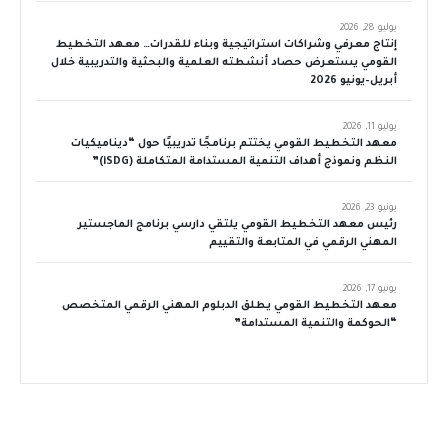
يوليو 28, 2026
إنتاج معرفي وشراكات استراتيجية وبناء للقدرات… معهد التخطيط
القومي يستعرض حصاد أنشطته العلمية والبحثية والتدريبية خلال
أبريل–يونيو 2026
يوليو 11, 2026
معهد التخطيط القومي يختتم برنامجًا تدريبيًا حول “ديناميكيات
النظم ونموذج أهداف التنمية المستدامة المتكاملة (iSDG)”
يونيو 23, 2026
رئيس معهد التخطيط القومي يلتقي دارسي برنامج الماجستير
المهني الرقمي في المتابعة والتقييم
يونيو 17, 2026
معهد التخطيط القومي يطلق الدبلوم المهني الرقمي المتخصص
“الحوكمة والتنمية المستدامة”