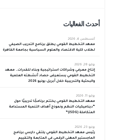
أحدث الفعاليات
أغسطس 4, 2026
معهد التخطيط القومي يطلق برنامج التدريب الصيفي
لطلاب كلية الاقتصاد والعلوم السياسية بجامعة القاهرة
يوليو 28, 2026
إنتاج معرفي وشراكات استراتيجية وبناء للقدرات… معهد
التخطيط القومي يستعرض حصاد أنشطته العلمية
والبحثية والتدريبية خلال أبريل–يونيو 2026
يوليو 11, 2026
معهد التخطيط القومي يختتم برنامجًا تدريبيًا حول
“ديناميكيات النظم ونموذج أهداف التنمية المستدامة
المتكاملة (iSDG)”
يونيو 23, 2026
رئيس معهد التخطيط القومي يلتقي دارسي برنامج
الماجستير المهني الرقمي في المتابعة والتقييم