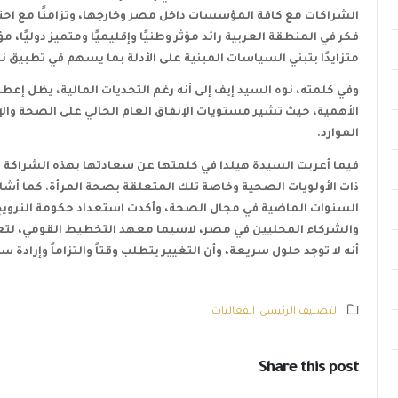
فكر في المنطقة العربية رائد مؤثر وطنيًا وإقليميًا ومتميز دوليًا، م
متزايدًا بتبني السياسات المبنية على الأدلة بما يسهم في تطبيق ن
وفي كلمته، نوه السيد إيف إلى أنه رغم التحديات المالية، يظل إعطاء
الأهمية، حيث تشير مستويات الإنفاق العام الحالي على الصحة والإ
الموارد
.
فيما أعربت السيدة هيلدا في كلمتها عن سعادتها بهذه الشراكة م
ذات الأولويات الصحية وخاصة تلك المتعلقة بصحة المرأة. كما أشاد
السنوات الماضية في مجال الصحة، وأكدت استعداد حكومة النروي
والشركاء المحليين في مصر، لاسيما معهد التخطيط القومي، لتعز
أنه لا توجد حلول سريعة، وأن التغيير يتطلب وقتاً والتزاماً وإرادة 
التصنيف الرئيسى
,
الفعاليات
Share this post