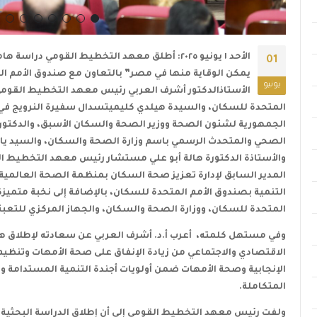
الأحد ١ يونيو ٢٠٢٥: أطلق معهد التخطيط القومي د
01
يمكن الوقاية منها في مصر” بالتعاون مع صندوق الأمم ا
يونيو
الأستاذالدكتور أشرف العربي رئيس معهد التخطيط القوم
المتحدة للسكان، والسيدة هيلدي كليميتسدال سفيرة النرويج ف
الجمهورية لشئون الصحة ووزير الصحة والسكان الأسبق، والدكتور 
الصحي والمتحدث الرسمي باسم وزارة الصحة والسكان، والسيد ياسر
والأستاذة الدكتورة هالة أبو علي مستشار رئيس معهد التخطيط ال
المدير السابق لإدارة تعزيز صحة السكان بمنظمة الصحة العالمية،
التنمية بصندوق الأمم المتحدة للسكان، بالإضافة إلى نخبة متميزة
المتحدة للسكان، ووزارة الصحة والسكان، والجهاز المركزي للتعب
وفي مستهل كلمته، أعرب أ.د. أشرف العربي عن سعادته لإطلاق هذه ال
الاقتصادي والاجتماعي من زيادة الإنفاق على صحة الأمهات وتنظيم
الإنجابية وصحة الأمهات ضمن أولويات أجندة التنمية المستدامة و
المتكاملة
.
ولفت رئيس معهد التخطيط القومي إلى أن إطلاق الدراسة البحثية 