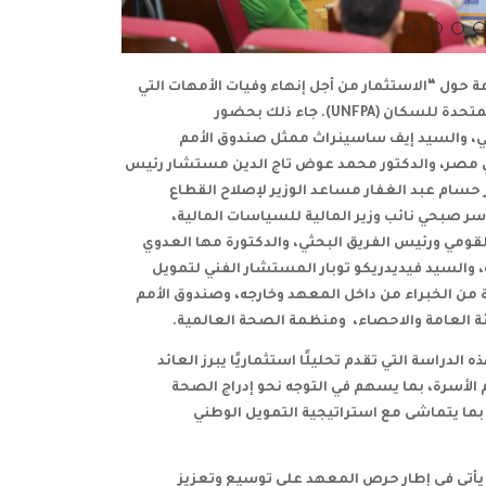
راسة هامة حول “الاستثمار من أجل إنهاء وفيات الأمهات التي
لمتحدة للسكان
(UNFPA). جاء ذلك بحضور
ي، والسيد إيف ساسينراث ممثل صندوق الأمم
ي مصر، والدكتور محمد عوض تاج الدين مستشار رئيس
حسام عبد الغفار مساعد الوزير لإصلاح القطاع
 صبحي نائب وزير المالية للسياسات المالية،
قومي ورئيس الفريق البحثي، والدكتورة مها العدوي
 والسيد فيديدريكو توبار المستشار الفني لتمويل
 من الخبراء من داخل المعهد وخارجه، وصندوق الأمم
ئة العامة والاحصاء، ومنظمة الصحة العالمية.
دراسة التي تقدم تحليلًا استثماريًا يبرز العائد
 الأسرة، بما يسهم في التوجه نحو إدراج الصحة
 بما يتماشى مع استراتيجية التمويل الوطني
يأتي في إطار حرص المعهد على توسيع وتعزيز