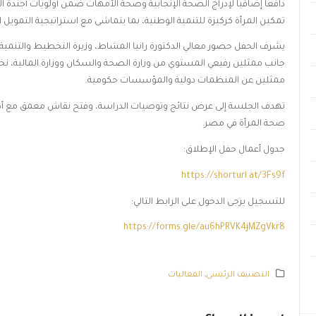
دافعاً إضافياً لإدراج الصحة الإنجابية وصحة الأمهات ضمن أولويات أجندة ال
تمكين المرأة كركيزة للتنمية الوطنية، بما يتماشى مع استراتيجية التمويل ا
يشرف الحفل حضور معالي الدكتورة رانيا المشاط، وزيرة التخطيط والتنمية 
جانب ممثلين رفيعي المستوي من وزارة الصحة والسكان ووزارة المالية، نخب
ممثلين عن المنظمات دولية والمؤسسات حكومية.
تهدف الجلسة إلى عرض نتائج وتوصيات الدراسة، وفتح نقاش معمق مع أ
صحة المرأة في مصر.
جدول أعمال حفل الإطلاق:
https://shorturl.at/3Fs9f
للتسجيل يرجى الدخول على الرابط التالي:
https://forms.gle/au6hPRVK4jMZgVkr8
التصنيف الرئيسى
,
الفعاليات