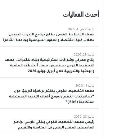
أحدث الفعاليات
أغسطس 4, 2026
معهد التخطيط القومي يطلق برنامج التدريب الصيفي
لطلاب كلية الاقتصاد والعلوم السياسية بجامعة القاهرة
يوليو 28, 2026
إنتاج معرفي وشراكات استراتيجية وبناء للقدرات… معهد
التخطيط القومي يستعرض حصاد أنشطته العلمية
والبحثية والتدريبية خلال أبريل–يونيو 2026
يوليو 11, 2026
معهد التخطيط القومي يختتم برنامجًا تدريبيًا حول
“ديناميكيات النظم ونموذج أهداف التنمية المستدامة
المتكاملة (iSDG)”
يونيو 23, 2026
رئيس معهد التخطيط القومي يلتقي دارسي برنامج
الماجستير المهني الرقمي في المتابعة والتقييم