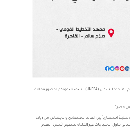
في إطار التعاون المثمر بين معهد التخطيط القومي وصندوق الأمم المتحدة للسكان (UNFPA)، يسعدنا دعوتكم لحضور فعالية
 في مصر”
هذه الدراسة تحليلاً استثمارياً يبرز العائد الاقتصادي والاجتماعي من زيادة
بق تناول الاحتياجات غير الملباة لتنظيم الأسرة، لتقدم