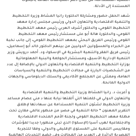
التنمية المستدامة، من خلال دعم السياسات العامة بالبحوث
المستندة إلى الأدلة.
شهد الحفل حضور ومشاركة الدكتورة رانيا المشاط وزيرة التخطيط
والتنمية الاقتصادية والتعاون الدولي ورئيس مجلس إدارة معهد
التخطيط القومي، والدكتور أشرف العربي رئيس معهد التخطيط
القومي، والدكتورة هالة أبو على مستشار رئيس معهد التخطيط
القومي ورئيس الفريق البحثي بمعهد التخطيط القومي، إلى جانب نخبة
من الخبراء والمسؤولين الدوليين من بينهم الدكتور خالد أبو إسماعيل،
رئيس فريق الفقر والتنمية البشرية في الإسكوا، ود. أحمد درويش وزير
التنمية الإدارية الأسبق، ومستشار الحوكمة والبنية المعلوماتية
بوزارة التخطيط والتنمية الاقتصادية والتعاون الدولي بالإضافة إل عدد
من الشخصيات البارزة في مجالات التخطيط والتنمية والسياسات
العامة، وممثلي عن المجتمع الأكاديمي والسلك الدبلوماسي والجهات
الدولية المانحة.
و أعربت د. رانيا المشاط وزيرة التخطيط والتنمية الاقتصادية
والتعاون الدولي في كلمتها التي ألقتها نيابة عنها د مني عصام مساعد
وزيرة التخطيط لشئون التنمية المستدامة عن سعادتها لإطلاق
التقرير المعنون ” حالة التنمية في مصر: من منظور عالمي مقارن تحت
مظلة معهد التخطيط القومي ولجنة الأمم المتحدة الاقتصادية
والاجتماعية لغرب آسيا (الإسكوا) الذي تبني منظورا جديدا لمؤشرات
ومقاييس التنمية على المستوى الإقليمي والدولي، وفقا للتجربة
المصرية الرائدة في العديد من المجالات وفي خضم التحديات العالمية