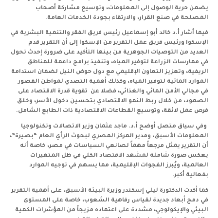
يضمن حرية الوصول إلى المعلومات، وتوسيع مشاركة أصحاب
المصلحة في صنع القرار، والارتقاء بجودة الخدمات العامة.
فيما أشار أ.د خالد أبو إسماعيل رئيس فريق الفقر والتنمية البشرية في
الإسكوا ورئيس فريق عمل التقرير من الإسكوا إلى أن التقرير قدم
العديد من التوصيات الجوهرية من بينها التأكيد على ضرورة إحدث تحول
في ممارسات الزراعة لتوفير المياه، وتنفيذ برامج داعمة للمناطق
الريفية، وتعزيز التعاون الإقليمي مع دول حوض النيل لضمان استدامة
الموارد المائية لتوفير المياه، وكذلك أهمية التصدي لمواطن القصور
في مجالي الأمن المائي والغذائي، فضلا عن تقوية قدرة الاقتصاد على
الصمود، من خلال ربط النمو الاقتصادي بتحسين دخول الأسر، وخلق
فرص عمل لائقة، وتوسيع القطاعات الاقتصادية ذات الطابع الشامل.
وفي سياق متصل أوضح أ.د. ماجد عثمان وزير الاتصالات وتكنولوجيا
المعلومات الأسبق، ومدير المركز المصري لبحوث الرأي العام “بصيرة”،
أن التقرير يمثل مرجعاً مهماً لصانعي السياسات في مصر، خاصة أنه
يعكس صورة شاملة لمشهد الاقتصاد الكلي في ظل المتغيرات
العالمية، ويُبرز الفجوات الإقليمية، مما يسهم في توجيه الموارد
بفعالية أكبر.
كما أكدت الدكتورة ليلي إسكندر وزيرة البيئة الأسبق، على أهمية التقرير
في دمج أبعاد جديدة لقياس رفاهية الشعوب، خاصة على المستوى
البيئي والإيكولوجي، مشددة على اعتماده مزيجاً من المؤشرات الكمية