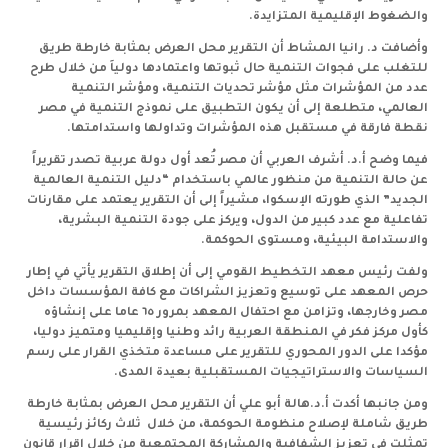
والضغوط الإقليمية المتزايدة.
وأضافت د. رانيا المشاط أن التقرير محل العرض بمثابة خارطة طريق
للتغلب على فجوات التنمية حال ثبوتها واعتمادها دولياَ من خلال طرح
عدد من المؤشرات مثل مؤشر تحديات التنمية، ومؤشر التنمية
العالمي، متطلعة إلى أن يكون التطبيق على نموذج التنمية في مصر
نقطة فارقة في مستقبل هذه المؤشرات وتداولها واستدامتها.
فيما وضح أ.د. أشرف العربي أن مصر تُعد أول دولة عربية تصدر تقريراً
عن حالة التنمية من منظور عالمي باستخدام “دليل التنمية العالمية
الجديد” الذي طورته الإسكوا، مشيراً إلى أن التقرير يعتمد على مقارنات
تفاعلية مع عدد كبير من الدول، ويركز على جودة التنمية البشرية،
والاستدامة البيئية، ومستوى الحوكمة.
ولفت رئيس معهد التخطيط القومي إلى أن إطلاق التقرير يأتي في إطار
حرص المعهد على توسيع وتعزيز الشراكات مع كافة المؤسسات داخل
مصر وخارجها، وتزامن مع احتفال المعهد بمرور ٦٥ عاما على إنشاؤه
كأول مركز فكر في المنطقة العربية رائد وطنيا وإقليميا ومتميز دوليا،
مؤكدا على الدور المحوري للتقرير على مساعدة متخذي القرار على رسم
السياسات والاستراتيجيات المستقبلية بعيدة المدى.
ومن جانبها أكدت أ.د.هالة أبو علي أن التقرير محل العرض بمثابة خارطة
طريق شاملة لإصلاح منظومة الحوكمة، من خلال ثلاث ركائز رئيسية
تمثلت في تعزيز الشفافية والمشاركة المجتمعية من خلال إقرار قانون