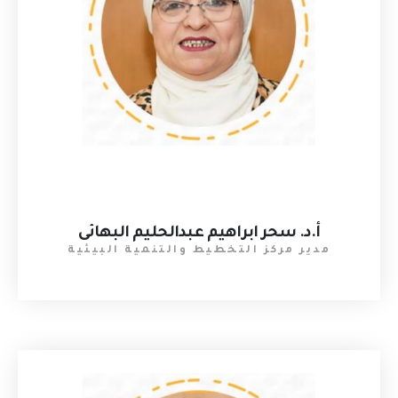
أ.د. سحر ابراهيم عبدالحليم البهائى
مدير مركز التخطيط والتنمية البيئية