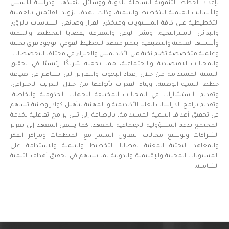
بإعداد الخطط التنموية الشاملة للدولة ووسائل تنفيذها، ودراسة الأسس
والأساليب العلمية للتخطيط والتنمية، وذلك بهدف تزويد القائمين بالعملية
التخطيطية على كافة المستويات ومتخذي القرار وصانعي السياسات بالرؤى
والبدائل الاستراتيجية، ونشر الوعي والمعرفة بقضايا التخطيط والتنمية
وأسسها العلمية والتطبيقية. يتميز معهد التخطيط القومي بوجود فرق بحثية
وعلمية متخصصة تضم نخبة من الأكاديميين والخبراء في مختلف التخصصات،
والمجالات الاقتصادية والاجتماعية، مما يجعله شريكًا رئيسيًا في تحقيق
التنمية المستدامة من خلال إعداد البحوث والتقارير التي تساهم في صياغة
خطط التنمية الوطنية، وبناء القدرات بأنواعها من خلال التدريب الاحترافي،
وتقديم الاستشارات في المجالات المختلفة للجهات الحكومية والخاصة،
وتقديم برامج الدراسات العليا الأكاديمية و المهنية لتأهيل كوادر وطنية تساهم
في تحقيق أهداف التنمية المستدامة، بالإضافة إلى تبني برامج تفاعلية لخدمة
المجتمع تدعم المسؤولية الاجتماعية للمعهد. كما يسعى المعهد إلى تعزيز
الشراكات وتوسيع مجالات التعاون المثمر مع المنظمات ومراكز الفكر
والمعاهد البحثية المعنية بقضايا التخطيط والتنمية والاستدامة على
المستويات المحلية والإقليمية والدولية بما يساهم في تحقيق أهداف التنمية
الشاملة.